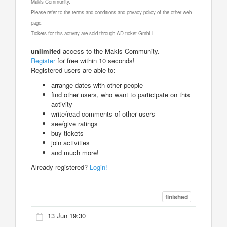
Makis Community.
Please refer to the terms and conditions and privacy policy of the other web
page.
Tickets for this activity are sold through AD ticket GmbH.
unlimited
access to the Makis Community.
Register
for free within 10 seconds!
Registered users are able to:
arrange dates with other people
find other users, who want to participate on this
activity
write/read comments of other users
see/give ratings
buy tickets
join activities
and much more!
Already registered?
Login!
finished
13 Jun 19:30