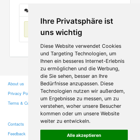
Messages
Ihre Privatsphäre ist
No items found
uns wichtig
Diese Website verwendet Cookies
und Targeting Technologien, um
Ihnen ein besseres Internet-Erlebnis
zu ermöglichen und die Werbung,
die Sie sehen, besser an Ihre
Bedürfnisse anzupassen. Diese
About us
Business Partners
Technologien nutzen wir außerdem,
Privacy Policy
Investors
um Ergebnisse zu messen, um zu
Terms & Conditions
Press
verstehen, woher unsere Besucher
Media
kommen oder um unsere Website
weiter zu entwickeln.
Contacts
Facebook
Feedback
Twitter
Alle akzeptieren