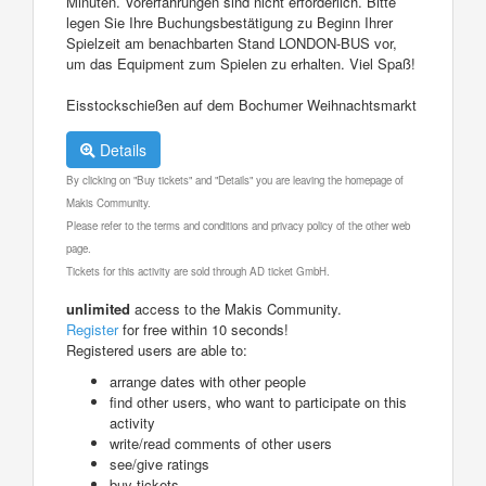
Minuten. Vorerfahrungen sind nicht erforderlich. Bitte
legen Sie Ihre Buchungsbestätigung zu Beginn Ihrer
Spielzeit am benachbarten Stand LONDON-BUS vor,
um das Equipment zum Spielen zu erhalten. Viel Spaß!
Eisstockschießen auf dem Bochumer Weihnachtsmarkt
Details
By clicking on "Buy tickets" and "Details" you are leaving the homepage of
Makis Community.
Please refer to the terms and conditions and privacy policy of the other web
page.
Tickets for this activity are sold through AD ticket GmbH.
unlimited
access to the Makis Community.
Register
for free within 10 seconds!
Registered users are able to:
arrange dates with other people
find other users, who want to participate on this
activity
write/read comments of other users
see/give ratings
buy tickets