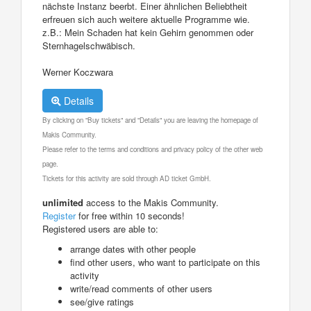
nächste Instanz beerbt. Einer ähnlichen Beliebtheit
erfreuen sich auch weitere aktuelle Programme wie.
z.B.: Mein Schaden hat kein Gehirn genommen oder
Sternhagelschwäbisch.
Werner Koczwara
Details
By clicking on "Buy tickets" and "Details" you are leaving the homepage of
Makis Community.
Please refer to the terms and conditions and privacy policy of the other web
page.
Tickets for this activity are sold through AD ticket GmbH.
unlimited
access to the Makis Community.
Register
for free within 10 seconds!
Registered users are able to:
arrange dates with other people
find other users, who want to participate on this
activity
write/read comments of other users
see/give ratings