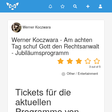
Update cookies preferences
Werner Koczwara
Werner Koczwara - Am achten
Tag schuf Gott den Rechtsanwalt
- Jubiläumsprogramm
3
out of
5
Other / Entertainment
Tickets für die
aktuellen
Programme von