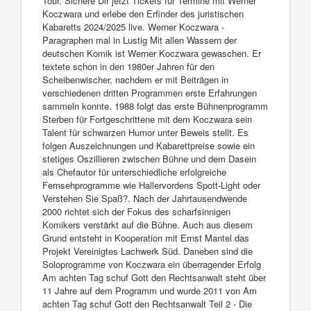
Tour. Sichere Dir jetzt Tickets für Termine mit Werner
Koczwara und erlebe den Erfinder des juristischen
Kabaretts 2024/2025 live. Werner Koczwara -
Paragraphen mal in Lustig Mit allen Wassern der
deutschen Komik ist Werner Koczwara gewaschen. Er
textete schon in den 1980er Jahren für den
Scheibenwischer, nachdem er mit Beiträgen in
verschiedenen dritten Programmen erste Erfahrungen
sammeln konnte. 1988 folgt das erste Bühnenprogramm
Sterben für Fortgeschrittene mit dem Koczwara sein
Talent für schwarzen Humor unter Beweis stellt. Es
folgen Auszeichnungen und Kabarettpreise sowie ein
stetiges Oszillieren zwischen Bühne und dem Dasein
als Chefautor für unterschiedliche erfolgreiche
Fernsehprogramme wie Hallervordens Spott-Light oder
Verstehen Sie Spaß?. Nach der Jahrtausendwende
2000 richtet sich der Fokus des scharfsinnigen
Komikers verstärkt auf die Bühne. Auch aus diesem
Grund entsteht in Kooperation mit Ernst Mantel das
Projekt Vereinigtes Lachwerk Süd. Daneben sind die
Soloprogramme von Koczwara ein überragender Erfolg
Am achten Tag schuf Gott den Rechtsanwalt steht über
11 Jahre auf dem Programm und wurde 2011 von Am
achten Tag schuf Gott den Rechtsanwalt Teil 2 - Die