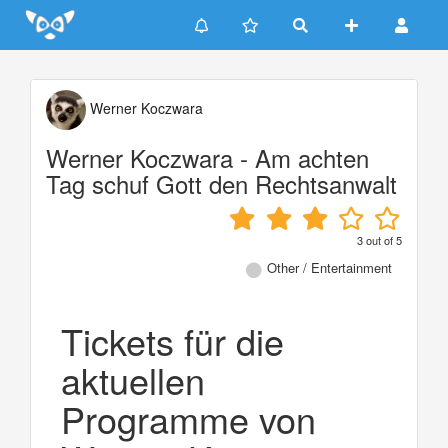
Update cookies preferences
Werner Koczwara
Werner Koczwara - Am achten
Tag schuf Gott den Rechtsanwalt
3
out of
5
Other / Entertainment
Tickets für die
aktuellen
Programme von