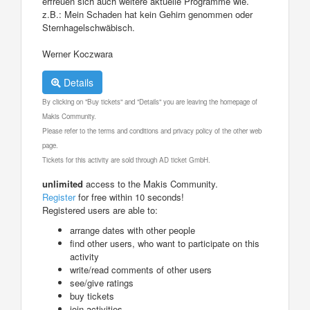
erfreuen sich auch weitere aktuelle Programme wie.
z.B.: Mein Schaden hat kein Gehirn genommen oder
Sternhagelschwäbisch.
Werner Koczwara
Details
By clicking on "Buy tickets" and "Details" you are leaving the homepage of
Makis Community.
Please refer to the terms and conditions and privacy policy of the other web
page.
Tickets for this activity are sold through AD ticket GmbH.
unlimited
access to the Makis Community.
Register
for free within 10 seconds!
Registered users are able to:
arrange dates with other people
find other users, who want to participate on this
activity
write/read comments of other users
see/give ratings
buy tickets
join activities