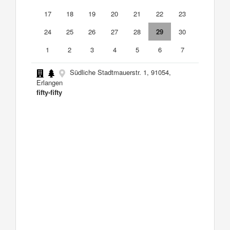
17
18
19
20
21
22
23
24
25
26
27
28
29
30
1
2
3
4
5
6
7
Südliche Stadtmauerstr. 1, 91054,
Erlangen
fifty-fifty