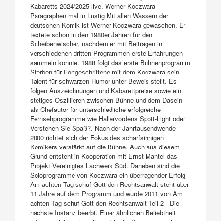
Kabaretts 2024/2025 live. Werner Koczwara -
Paragraphen mal in Lustig Mit allen Wassern der
deutschen Komik ist Werner Koczwara gewaschen. Er
textete schon in den 1980er Jahren für den
Scheibenwischer, nachdem er mit Beiträgen in
verschiedenen dritten Programmen erste Erfahrungen
sammeln konnte. 1988 folgt das erste Bühnenprogramm
Sterben für Fortgeschrittene mit dem Koczwara sein
Talent für schwarzen Humor unter Beweis stellt. Es
folgen Auszeichnungen und Kabarettpreise sowie ein
stetiges Oszillieren zwischen Bühne und dem Dasein
als Chefautor für unterschiedliche erfolgreiche
Fernsehprogramme wie Hallervordens Spott-Light oder
Verstehen Sie Spaß?. Nach der Jahrtausendwende
2000 richtet sich der Fokus des scharfsinnigen
Komikers verstärkt auf die Bühne. Auch aus diesem
Grund entsteht in Kooperation mit Ernst Mantel das
Projekt Vereinigtes Lachwerk Süd. Daneben sind die
Soloprogramme von Koczwara ein überragender Erfolg
Am achten Tag schuf Gott den Rechtsanwalt steht über
11 Jahre auf dem Programm und wurde 2011 von Am
achten Tag schuf Gott den Rechtsanwalt Teil 2 - Die
nächste Instanz beerbt. Einer ähnlichen Beliebtheit