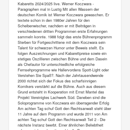
Kabaretts 2024/2025 live. Werner Koczwara -
Paragraphen mal in Lustig Mit allen Wassern der
deutschen Komik ist Werner Koczwara gewaschen. Er
textete schon in den 1980er Jahren für den
Scheibenwischer, nachdem er mit Beiträgen in
verschiedenen dritten Programmen erste Erfahrungen
sammeln konnte. 1988 folgt das erste Bühnenprogramm
Sterben für Fortgeschrittene mit dem Koczwara sein
Talent für schwarzen Humor unter Beweis stellt. Es
folgen Auszeichnungen und Kabarettpreise sowie ein
stetiges Oszillieren zwischen Bühne und dem Dasein
als Chefautor für unterschiedliche erfolgreiche
Fernsehprogramme wie Hallervordens Spott-Light oder
Verstehen Sie Spaß?. Nach der Jahrtausendwende
2000 richtet sich der Fokus des scharfsinnigen
Komikers verstärkt auf die Bühne. Auch aus diesem
Grund entsteht in Kooperation mit Ernst Mantel das
Projekt Vereinigtes Lachwerk Süd. Daneben sind die
Soloprogramme von Koczwara ein überragender Erfolg
Am achten Tag schuf Gott den Rechtsanwalt steht über
11 Jahre auf dem Programm und wurde 2011 von Am
achten Tag schuf Gott den Rechtsanwalt Teil 2 - Die
nächste Instanz beerbt. Einer ähnlichen Beliebtheit