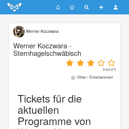
Update cookies preferences
Werner Koczwara
Werner Koczwara -
Sternhagelschwäbisch
3
out of
5
Other / Entertainment
Tickets für die
aktuellen
Programme von