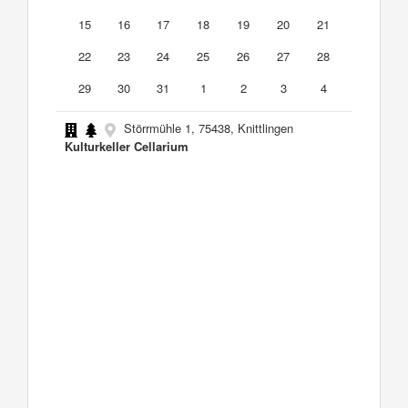
15
16
17
18
19
20
21
22
23
24
25
26
27
28
29
30
31
1
2
3
4
Störrmühle 1, 75438, Knittlingen
Kulturkeller Cellarium