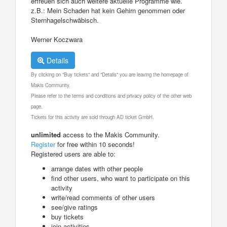
erfreuen sich auch weitere aktuelle Programme wie.
z.B.: Mein Schaden hat kein Gehirn genommen oder
Sternhagelschwäbisch.
Werner Koczwara
Details
By clicking on "Buy tickets" and "Details" you are leaving the homepage of
Makis Community.
Please refer to the terms and conditions and privacy policy of the other web
page.
Tickets for this activity are sold through AD ticket GmbH.
unlimited
access to the Makis Community.
Register
for free within 10 seconds!
Registered users are able to:
arrange dates with other people
find other users, who want to participate on this
activity
write/read comments of other users
see/give ratings
buy tickets
join activities