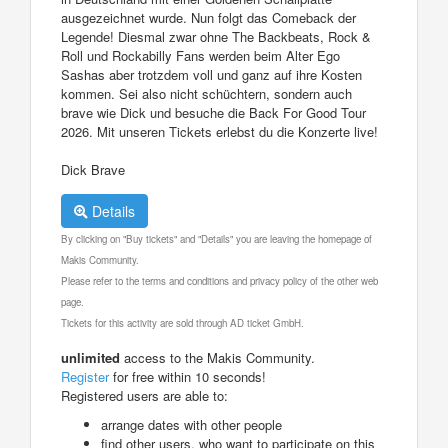
ausgezeichnet wurde. Nun folgt das Comeback der
Legende! Diesmal zwar ohne The Backbeats, Rock &
Roll und Rockabilly Fans werden beim Alter Ego
Sashas aber trotzdem voll und ganz auf ihre Kosten
kommen. Sei also nicht schüchtern, sondern auch
brave wie Dick und besuche die Back For Good Tour
2026. Mit unseren Tickets erlebst du die Konzerte live!
Dick Brave
Details
By clicking on "Buy tickets" and "Details" you are leaving the homepage of
Makis Community.
Please refer to the terms and conditions and privacy policy of the other web
page.
Tickets for this activity are sold through AD ticket GmbH.
unlimited
access to the Makis Community.
Register
for free within 10 seconds!
Registered users are able to:
arrange dates with other people
find other users, who want to participate on this