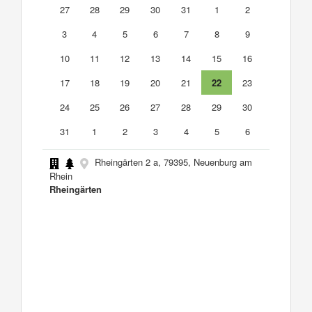
27
28
29
30
31
1
2
3
4
5
6
7
8
9
10
11
12
13
14
15
16
17
18
19
20
21
22
23
24
25
26
27
28
29
30
31
1
2
3
4
5
6
Rheingärten 2 a, 79395, Neuenburg am
Rhein
Rheingärten