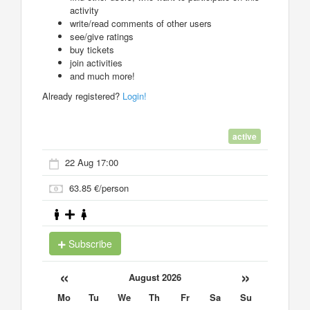
activity
write/read comments of other users
see/give ratings
buy tickets
join activities
and much more!
Already registered?
Login!
active
22 Aug 17:00
63.85 €/person
Subscribe
«
»
August 2026
Mo
Tu
We
Th
Fr
Sa
Su