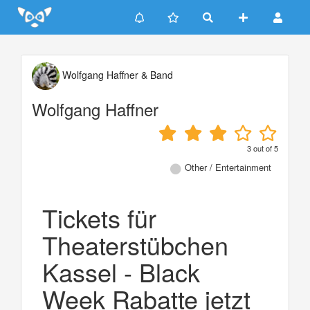
Update cookies preferences
Wolfgang Haffner & Band
Wolfgang Haffner
3
out of
5
Other / Entertainment
Tickets für
Theaterstübchen
Kassel - Black
Week Rabatte jetzt