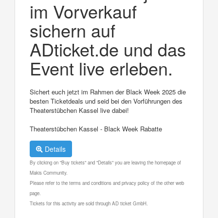
im Vorverkauf
sichern auf
ADticket.de und das
Event live erleben.
Sichert euch jetzt im Rahmen der Black Week 2025 die
besten Ticketdeals und seid bei den Vorführungen des
Theaterstübchen Kassel live dabei!
Theaterstübchen Kassel - Black Week Rabatte
Details
By clicking on "Buy tickets" and "Details" you are leaving the homepage of
Makis Community.
Please refer to the terms and conditions and privacy policy of the other web
page.
Tickets for this activity are sold through AD ticket GmbH.