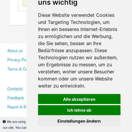
uns wichtig
Diese Website verwendet Cookies
und Targeting Technologien, um
Ihnen ein besseres Internet-Erlebnis
zu ermöglichen und die Werbung,
die Sie sehen, besser an Ihre
Bedürfnisse anzupassen. Diese
About us
Business Partners
Technologien nutzen wir außerdem,
Privacy Policy
Investors
um Ergebnisse zu messen, um zu
Terms & Conditions
Press
verstehen, woher unsere Besucher
Media
kommen oder um unsere Website
weiter zu entwickeln.
Contacts
Facebook
Feedback
Twitter
Alle akzeptieren
Report A Bug
YouTube
Ich lehne ab
Google+
Einstellungen ändern
We are using cookies to provide statistics that help us give you the best experience of
our site. You can find out more
here
and block them if you prefer. However, by continuing