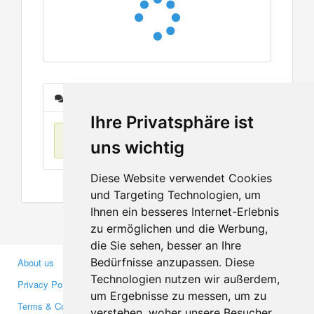
Messages
Ihre Privatsphäre ist
No items found
uns wichtig
Diese Website verwendet Cookies
und Targeting Technologien, um
Ihnen ein besseres Internet-Erlebnis
zu ermöglichen und die Werbung,
die Sie sehen, besser an Ihre
Bedürfnisse anzupassen. Diese
About us
Business Partners
Technologien nutzen wir außerdem,
Privacy Policy
Investors
um Ergebnisse zu messen, um zu
Terms & Conditions
Press
verstehen, woher unsere Besucher