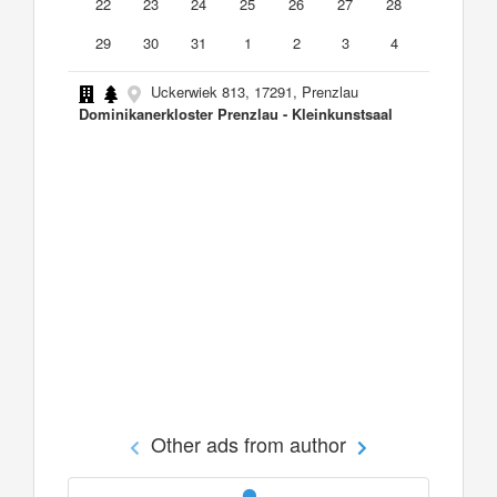
22
23
24
25
26
27
28
29
30
31
1
2
3
4
Uckerwiek 813, 17291, Prenzlau
Dominikanerkloster Prenzlau - Kleinkunstsaal
Other ads from author