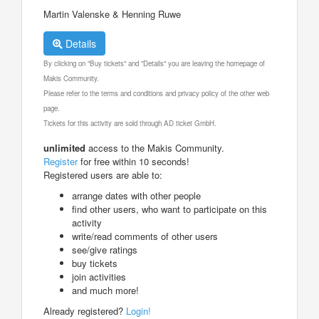
Martin Valenske & Henning Ruwe
Details
By clicking on "Buy tickets" and "Details" you are leaving the homepage of
Makis Community.
Please refer to the terms and conditions and privacy policy of the other web
page.
Tickets for this activity are sold through AD ticket GmbH.
unlimited
access to the Makis Community.
Register
for free within 10 seconds!
Registered users are able to:
arrange dates with other people
find other users, who want to participate on this
activity
write/read comments of other users
see/give ratings
buy tickets
join activities
and much more!
Already registered?
Login!