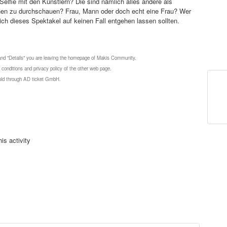
 Selfie mit den Künstlern? Die sind nämlich alles andere als
ionen zu durchschauen? Frau, Mann oder doch echt eine Frau? Wer
ich dieses Spektakel auf keinen Fall entgehen lassen sollten.
 and "Details" you are leaving the homepage of Makis Community.
 conditions and privacy policy of the other web page.
 sold through AD ticket GmbH.
is activity