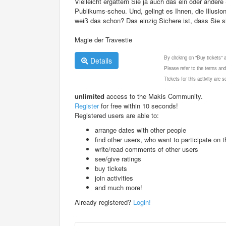
Vielleicht ergattern Sie ja auch das ein oder andere
Publikums-scheu. Und, gelingt es Ihnen, die Illus
weiß das schon? Das einzig Sichere ist, dass Sie s
Magie der Travestie
By clicking on "Buy tickets"
Details
Please refer to the terms and
Tickets for this activity are
unlimited
access to the Makis Community.
Register
for free within 10 seconds!
Registered users are able to:
arrange dates with other people
find other users, who want to participate on th
write/read comments of other users
see/give ratings
buy tickets
join activities
and much more!
Already registered?
Login!