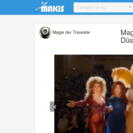
Update cookies preferences
Category of ad
Magi
Magie der Travestie
Düs