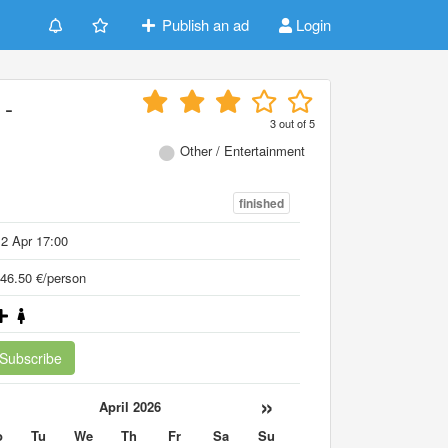
Publish an ad
Login
 -
3
out of
5
Other / Entertainment
finished
2 Apr 17:00
46.50 €/person
Subscribe
«
»
April 2026
o
Tu
We
Th
Fr
Sa
Su