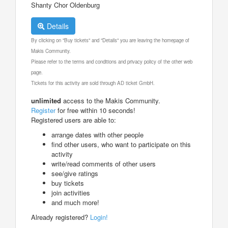
Shanty Chor Oldenburg
Details
By clicking on "Buy tickets" and "Details" you are leaving the homepage of
Makis Community.
Please refer to the terms and conditions and privacy policy of the other web
page.
Tickets for this activity are sold through AD ticket GmbH.
unlimited
access to the Makis Community.
Register
for free within 10 seconds!
Registered users are able to:
arrange dates with other people
find other users, who want to participate on this
activity
write/read comments of other users
see/give ratings
buy tickets
join activities
and much more!
Already registered?
Login!