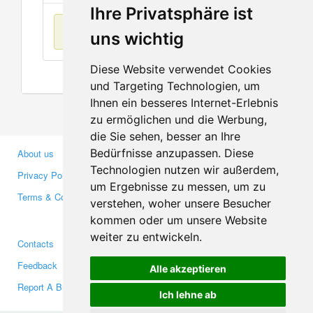
Ihre Privatsphäre ist
No items found
uns wichtig
Diese Website verwendet Cookies
und Targeting Technologien, um
Ihnen ein besseres Internet-Erlebnis
zu ermöglichen und die Werbung,
die Sie sehen, besser an Ihre
Bedürfnisse anzupassen. Diese
About us
Business Partners
Technologien nutzen wir außerdem,
Privacy Policy
Investors
um Ergebnisse zu messen, um zu
Terms & Conditions
Press
verstehen, woher unsere Besucher
Media
kommen oder um unsere Website
weiter zu entwickeln.
Contacts
Facebook
Feedback
Twitter
Alle akzeptieren
Report A Bug
YouTube
Ich lehne ab
Google+