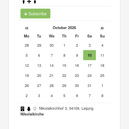
Subscribe
«
»
October 2026
Mo
Tu
We
Th
Fr
Sa
Su
28
29
30
1
2
3
4
5
6
7
8
9
10
11
12
13
14
15
16
17
18
19
20
21
22
23
24
25
26
27
28
29
30
31
1
2
3
4
5
6
7
8
Nikolaikirchhof 3, 04109, Leipzig
Nikolaikirche