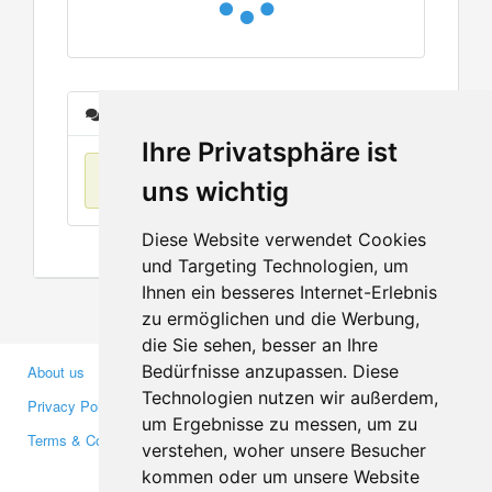
Messages
Ihre Privatsphäre ist
No items found
uns wichtig
Diese Website verwendet Cookies
und Targeting Technologien, um
Ihnen ein besseres Internet-Erlebnis
zu ermöglichen und die Werbung,
die Sie sehen, besser an Ihre
Bedürfnisse anzupassen. Diese
About us
Business Partners
Technologien nutzen wir außerdem,
Privacy Policy
Investors
um Ergebnisse zu messen, um zu
Terms & Conditions
Press
verstehen, woher unsere Besucher
Media
kommen oder um unsere Website