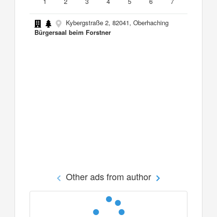
1
2
3
4
5
6
7
Kybergstraße 2, 82041, Oberhaching
Bürgersaal beim Forstner
Other ads from author