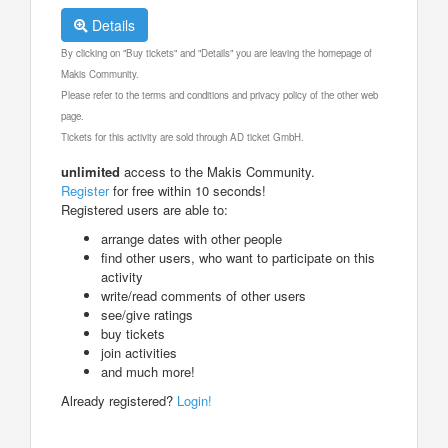
Details
By clicking on "Buy tickets" and "Details" you are leaving the homepage of
Makis Community.
Please refer to the terms and conditions and privacy policy of the other web
page.
Tickets for this activity are sold through AD ticket GmbH.
unlimited
access to the Makis Community.
Register
for free within 10 seconds!
Registered users are able to:
arrange dates with other people
find other users, who want to participate on this
activity
write/read comments of other users
see/give ratings
buy tickets
join activities
and much more!
Already registered?
Login!