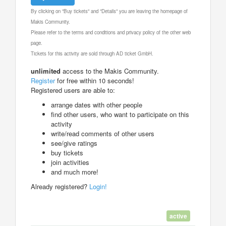
By clicking on "Buy tickets" and "Details" you are leaving the homepage of
Makis Community.
Please refer to the terms and conditions and privacy policy of the other web
page.
Tickets for this activity are sold through AD ticket GmbH.
unlimited
access to the Makis Community.
Register
for free within 10 seconds!
Registered users are able to:
arrange dates with other people
find other users, who want to participate on this
activity
write/read comments of other users
see/give ratings
buy tickets
join activities
and much more!
Already registered?
Login!
active