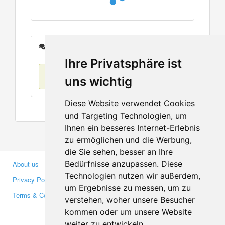
Messages
Ihre Privatsphäre ist
No items found
uns wichtig
Diese Website verwendet Cookies
und Targeting Technologien, um
Ihnen ein besseres Internet-Erlebnis
zu ermöglichen und die Werbung,
die Sie sehen, besser an Ihre
Bedürfnisse anzupassen. Diese
About us
Business Partners
Technologien nutzen wir außerdem,
Privacy Policy
Investors
um Ergebnisse zu messen, um zu
Terms & Conditions
Press
verstehen, woher unsere Besucher
Media
kommen oder um unsere Website
weiter zu entwickeln.