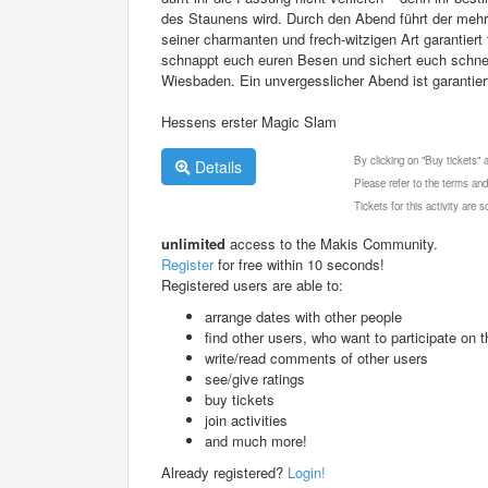
des Staunens wird. Durch den Abend führt der mehr
seiner charmanten und frech-witzigen Art garantiert 
schnappt euch euren Besen und sichert euch schnel
Wiesbaden. Ein unvergesslicher Abend ist garantier
Hessens erster Magic Slam
By clicking on "Buy tickets"
Details
Please refer to the terms and
Tickets for this activity are
unlimited
access to the Makis Community.
Register
for free within 10 seconds!
Registered users are able to:
arrange dates with other people
find other users, who want to participate on th
write/read comments of other users
see/give ratings
buy tickets
join activities
and much more!
Already registered?
Login!