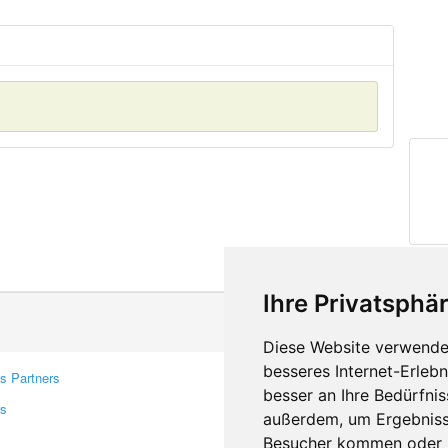
Ihre Privatsphär
Diese Website verwendet
besseres Internet-Erleb
s Partners
Contacts
besser an Ihre Bedürfni
rs
Feedback
außerdem, um Ergebniss
Report A Bug
Besucher kommen oder u