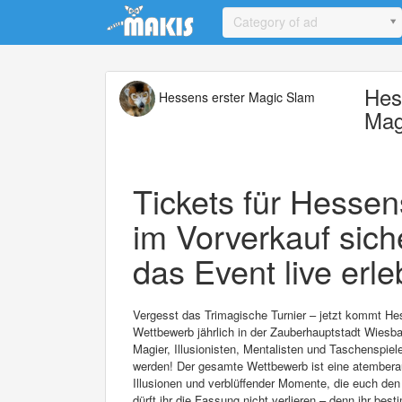
Update cookies preferences
Category of ad
Hes
Hessens erster Magic Slam
Mag
Tickets für Hessen
im Vorverkauf sich
das Event live erle
Vergesst das Trimagische Turnier – jetzt kommt He
Wettbewerb jährlich in der Zauberhauptstadt Wiesba
Magier, Illusionisten, Mentalisten und Taschenspie
werden! Der gesamte Wettbewerb ist eine atembera
Illusionen und verblüffender Momente, die euch de
dürft ihr die Fassung nicht verlieren – denn ihr be