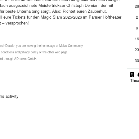
fach ausgezeichnete Meistertrickser Christoph Demian, der mit
2
für beste Unterhaltung sorgt. Also: Richtet euren Zauberhut,
l eure Tickets für den Magic Slam 2025/2026 im Pariser Hoftheater
2
t – versprochen!
9
1
 and "Details" you are leaving the homepage of Makis Community.
2
 conditions and privacy policy of the other web page.
 sold through AD ticket GmbH.
3
Thea
is activity