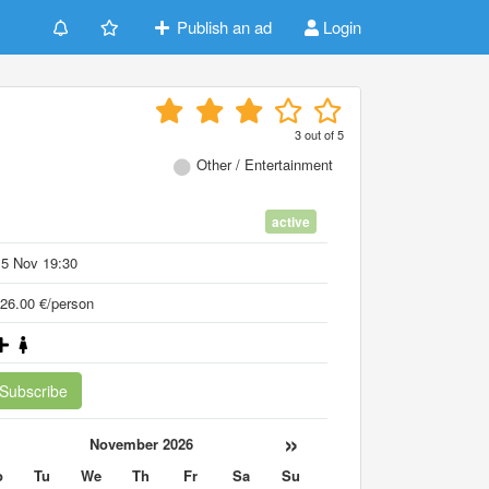
Publish an ad
Login
3
out of
5
Other / Entertainment
active
15 Nov 19:30
26.00 €/person
Subscribe
«
»
November 2026
o
Tu
We
Th
Fr
Sa
Su