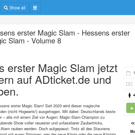
Show all
sens erster Magic Slam - Hessens erster
ic Slam - Volume 8
s erster Magic Slam jetzt
ern auf ADticket.de und
ben.
ssens erster Magic Slam! Seit 2023 wird dieser magische
den (nicht Hogwarts!) ausgetragen. Mit dabei: Deutschlands beste
ler – alle mit einem Ziel vor Augen: Magic-Slam-Champion zu
ubende Show voller neuester und unfassbarer Zaubertricks,
n Atem rauben werden. Doch aufgepasst: Trotz all des Staunens
M
stimmt mit euren Stimmen, wer der neue König oder die neue Königin