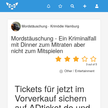
Update cookies preferences
Mordstäuschung - Krimödie Hamburg
Mordstäuschung - Ein Kriminalfall
mit Dinner zum Mitraten aber
nicht zum Mitspielen
3
out of
5
Other / Entertainment
Tickets für jetzt im
Vorverkauf sichern
auf ADticket.de und