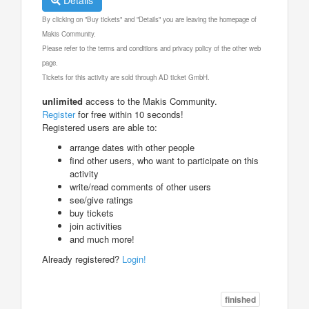
By clicking on "Buy tickets" and "Details" you are leaving the homepage of
Makis Community.
Please refer to the terms and conditions and privacy policy of the other web
page.
Tickets for this activity are sold through AD ticket GmbH.
unlimited
access to the Makis Community.
Register
for free within 10 seconds!
Registered users are able to:
arrange dates with other people
find other users, who want to participate on this
activity
write/read comments of other users
see/give ratings
buy tickets
join activities
and much more!
Already registered?
Login!
finished