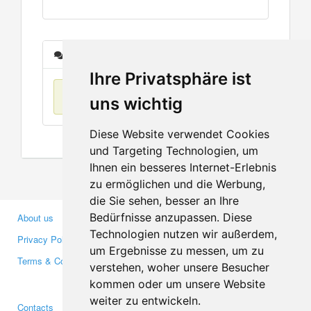
Messages
Ihre Privatsphäre ist
No items found
uns wichtig
Diese Website verwendet Cookies
und Targeting Technologien, um
Ihnen ein besseres Internet-Erlebnis
zu ermöglichen und die Werbung,
die Sie sehen, besser an Ihre
Bedürfnisse anzupassen. Diese
About us
Business Partners
Technologien nutzen wir außerdem,
Privacy Policy
Investors
um Ergebnisse zu messen, um zu
Terms & Conditions
Press
verstehen, woher unsere Besucher
Media
kommen oder um unsere Website
weiter zu entwickeln.
Contacts
Facebook