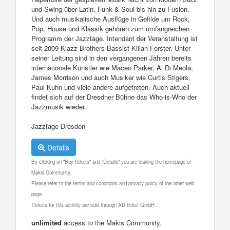
und Swing über Latin, Funk & Soul bis hin zu Fusion.
Und auch musikalische Ausflüge in Gefilde um Rock,
Pop, House und Klassik gehören zum umfangreichen
Programm der Jazztage. Intendant der Veranstaltung ist
seit 2009 Klazz Brothers Bassist Kilian Forster. Unter
seiner Leitung sind in den vergangenen Jahren bereits
internationale Künstler wie Maceo Parker, Al Di Meola,
James Morrison und auch Musiker wie Curtis Stigers,
Paul Kuhn und viele andere aufgetreten. Auch aktuell
findet sich auf der Dresdner Bühne das Who-is-Who der
Jazzmusik wieder.
Jazztage Dresden
Details
By clicking on "Buy tickets" and "Details" you are leaving the homepage of
Makis Community.
Please refer to the terms and conditions and privacy policy of the other web
page.
Tickets for this activity are sold through AD ticket GmbH.
unlimited
access to the Makis Community.