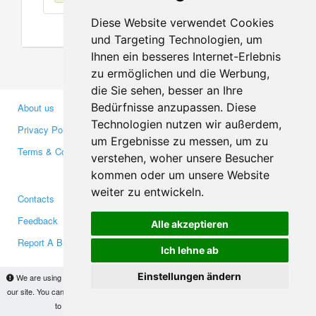
Diese Website verwendet Cookies
und Targeting Technologien, um
Ihnen ein besseres Internet-Erlebnis
zu ermöglichen und die Werbung,
die Sie sehen, besser an Ihre
Bedürfnisse anzupassen. Diese
About us
Business Partners
Technologien nutzen wir außerdem,
Privacy Policy
Investors
um Ergebnisse zu messen, um zu
Terms & Conditions
Press
verstehen, woher unsere Besucher
Media
kommen oder um unsere Website
weiter zu entwickeln.
Contacts
Facebook
Feedback
Twitter
Alle akzeptieren
Report A Bug
YouTube
Ich lehne ab
Google+
Einstellungen ändern
We are using cookies to provide statistics that help us give you the best experience of
our site. You can find out more
here
and block them if you prefer. However, by continuing
Makis
© Copyright 2026
to use the site without changes, you are agreeing to it.
OK