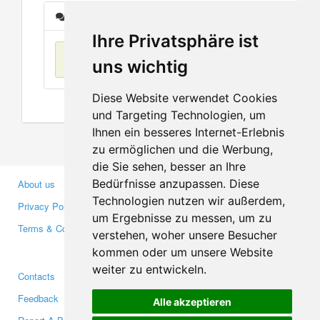
Messages
Ihre Privatsphäre ist
No items found
uns wichtig
Diese Website verwendet Cookies
und Targeting Technologien, um
Ihnen ein besseres Internet-Erlebnis
zu ermöglichen und die Werbung,
die Sie sehen, besser an Ihre
Bedürfnisse anzupassen. Diese
About us
Business Partners
Technologien nutzen wir außerdem,
Privacy Policy
Investors
um Ergebnisse zu messen, um zu
Terms & Conditions
Press
verstehen, woher unsere Besucher
Media
kommen oder um unsere Website
weiter zu entwickeln.
Contacts
Facebook
Feedback
Twitter
Alle akzeptieren