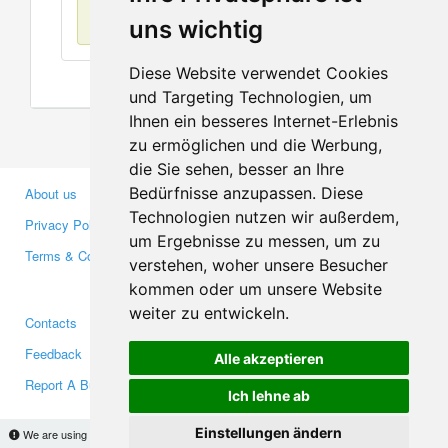
No items found
uns wichtig
Diese Website verwendet Cookies
und Targeting Technologien, um
Ihnen ein besseres Internet-Erlebnis
zu ermöglichen und die Werbung,
die Sie sehen, besser an Ihre
Bedürfnisse anzupassen. Diese
About us
Business Partners
Technologien nutzen wir außerdem,
Privacy Policy
Investors
um Ergebnisse zu messen, um zu
Terms & Conditions
Press
verstehen, woher unsere Besucher
Media
kommen oder um unsere Website
weiter zu entwickeln.
Contacts
Facebook
Feedback
Twitter
Alle akzeptieren
Report A Bug
YouTube
Ich lehne ab
Google+
Einstellungen ändern
We are using cookies to provide statistics that help us give you the best experience of