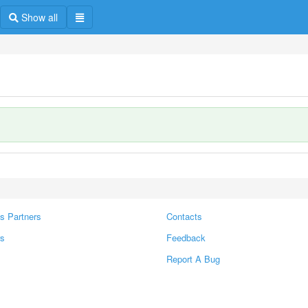
Show all
s Partners
Contacts
rs
Feedback
Report A Bug