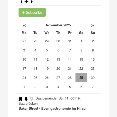
Subscribe
«
»
November 2025
Mo
Tu
We
Th
Fr
Sa
Su
27
28
29
30
31
1
2
3
4
5
6
7
8
9
10
11
12
13
14
15
16
17
18
19
20
21
22
23
24
25
26
27
28
29
30
1
2
3
4
5
6
7
Saargemünder Str. 11, 66119,
Saarbrücken
Baker Street - Eventgastronomie im Hirsch