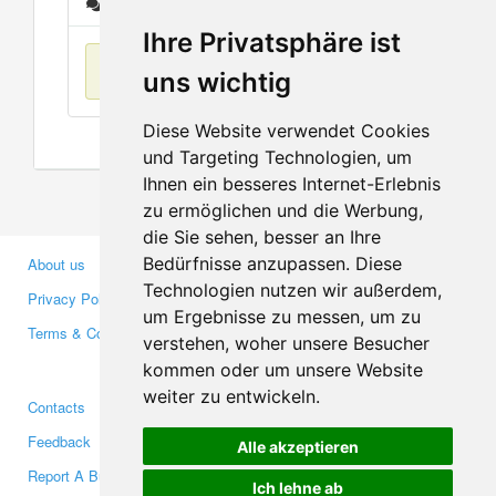
Messages
Ihre Privatsphäre ist
No items found
uns wichtig
Diese Website verwendet Cookies
und Targeting Technologien, um
Ihnen ein besseres Internet-Erlebnis
zu ermöglichen und die Werbung,
die Sie sehen, besser an Ihre
Bedürfnisse anzupassen. Diese
About us
Business Partners
Technologien nutzen wir außerdem,
Privacy Policy
Investors
um Ergebnisse zu messen, um zu
Terms & Conditions
Press
verstehen, woher unsere Besucher
Media
kommen oder um unsere Website
weiter zu entwickeln.
Contacts
Facebook
Feedback
Twitter
Alle akzeptieren
Report A Bug
YouTube
Ich lehne ab