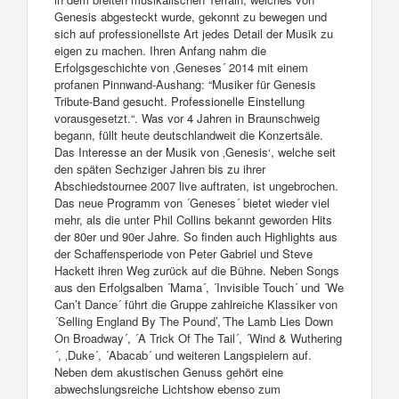
Genesis abgesteckt wurde, gekonnt zu bewegen und
sich auf professionellste Art jedes Detail der Musik zu
eigen zu machen. Ihren Anfang nahm die
Erfolgsgeschichte von ‚Geneses´ 2014 mit einem
profanen Pinnwand-Aushang: “Musiker für Genesis
Tribute-Band gesucht. Professionelle Einstellung
vorausgesetzt.“. Was vor 4 Jahren in Braunschweig
begann, füllt heute deutschlandweit die Konzertsäle.
Das Interesse an der Musik von ‚Genesis‘, welche seit
den späten Sechziger Jahren bis zu ihrer
Abschiedstournee 2007 live auftraten, ist ungebrochen.
Das neue Programm von ´Geneses´ bietet wieder viel
mehr, als die unter Phil Collins bekannt geworden Hits
der 80er und 90er Jahre. So finden auch Highlights aus
der Schaffensperiode von Peter Gabriel und Steve
Hackett ihren Weg zurück auf die Bühne. Neben Songs
aus den Erfolgsalben ´Mama´, ´Invisible Touch´ und ´We
Can’t Dance´ führt die Gruppe zahlreiche Klassiker von
´Selling England By The Pound’,´The Lamb Lies Down
On Broadway´, ´A Trick Of The Tail´, ´Wind & Wuthering
´, ‚Duke´, ´Abacab´ und weiteren Langspielern auf.
Neben dem akustischen Genuss gehört eine
abwechslungsreiche Lichtshow ebenso zum