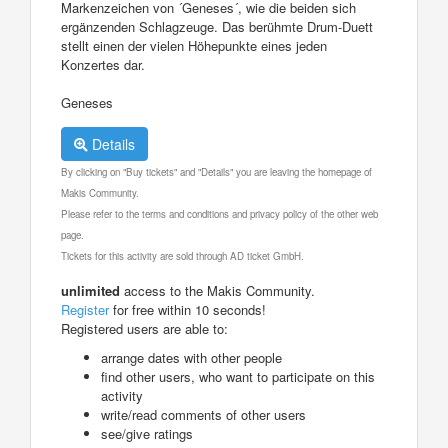
Markenzeichen von ´Geneses´, wie die beiden sich
ergänzenden Schlagzeuge. Das berühmte Drum-Duett
stellt einen der vielen Höhepunkte eines jeden
Konzertes dar.
Geneses
Details
By clicking on "Buy tickets" and "Details" you are leaving the homepage of
Makis Community.
Please refer to the terms and conditions and privacy policy of the other web
page.
Tickets for this activity are sold through AD ticket GmbH.
unlimited
access to the Makis Community.
Register
for free within 10 seconds!
Registered users are able to:
arrange dates with other people
find other users, who want to participate on this
activity
write/read comments of other users
see/give ratings