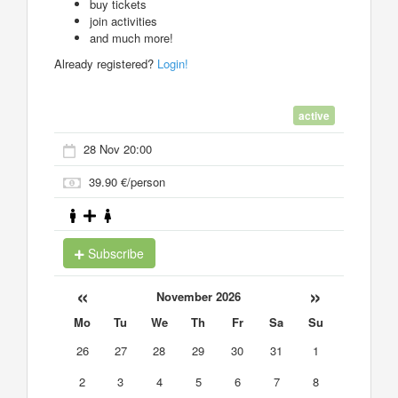
buy tickets
join activities
and much more!
Already registered?
Login!
active
28 Nov 20:00
39.90 €/person
Subscribe
«
»
November 2026
Mo
Tu
We
Th
Fr
Sa
Su
26
27
28
29
30
31
1
2
3
4
5
6
7
8