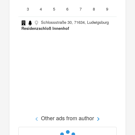
3
4
5
6
7
8
9
Schlossstraße 30, 71634, Ludwigsburg
Residenzschloß Innenhof
Other ads from author