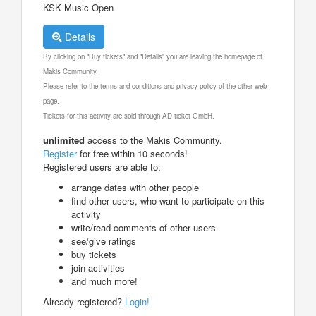
KSK Music Open
Details
By clicking on "Buy tickets" and "Details" you are leaving the homepage of
Makis Community.
Please refer to the terms and conditions and privacy policy of the other web
page.
Tickets for this activity are sold through AD ticket GmbH.
unlimited
access to the Makis Community.
Register
for free within 10 seconds!
Registered users are able to:
arrange dates with other people
find other users, who want to participate on this
activity
write/read comments of other users
see/give ratings
buy tickets
join activities
and much more!
Already registered?
Login!