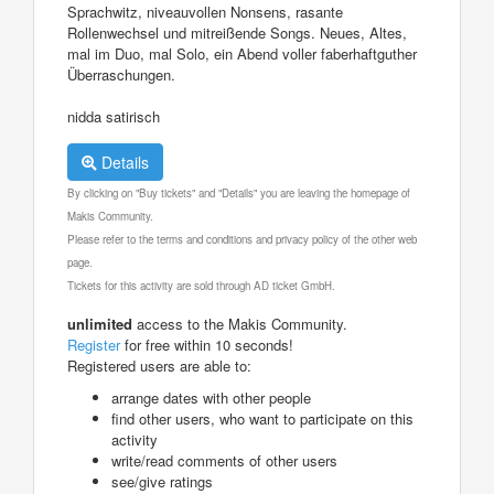
Sprachwitz, niveauvollen Nonsens, rasante
Rollenwechsel und mitreißende Songs. Neues, Altes,
mal im Duo, mal Solo, ein Abend voller faberhaftguther
Überraschungen.
nidda satirisch
Details
By clicking on "Buy tickets" and "Details" you are leaving the homepage of
Makis Community.
Please refer to the terms and conditions and privacy policy of the other web
page.
Tickets for this activity are sold through AD ticket GmbH.
unlimited
access to the Makis Community.
Register
for free within 10 seconds!
Registered users are able to:
arrange dates with other people
find other users, who want to participate on this
activity
write/read comments of other users
see/give ratings