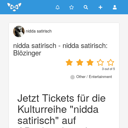
Update cookies preferences
nidda satirisch
nidda satirisch - nidda satirisch:
Blözinger
3
out of
5
Other / Entertainment
Jetzt Tickets für die
Kulturreihe "nidda
satirisch" auf