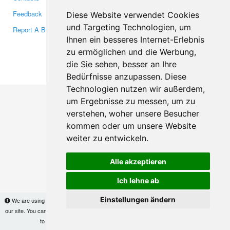
Feedback
Twitter
Diese Website verwendet Cookies
und Targeting Technologien, um
Report A Bug
YouTube
Ihnen ein besseres Internet-Erlebnis
Google+
zu ermöglichen und die Werbung,
die Sie sehen, besser an Ihre
Makis
© Copyright 2026
Bedürfnisse anzupassen. Diese
Technologien nutzen wir außerdem,
um Ergebnisse zu messen, um zu
verstehen, woher unsere Besucher
kommen oder um unsere Website
weiter zu entwickeln.
Alle akzeptieren
Ich lehne ab
Einstellungen ändern
We are using cookies to provide statistics that help us give you the best experience of
our site. You can find out more
here
and block them if you prefer. However, by continuing
to use the site without changes, you are agreeing to it.
OK