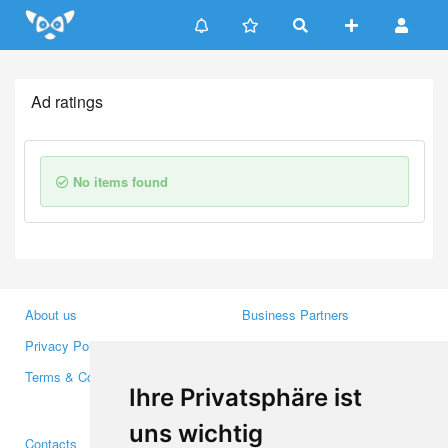
Update cookies preferences
Ad ratings
No items found
About us
Business Partners
Privacy Policy
Investors
Terms & Conditions
Press
Ihre Privatsphäre ist
Media
uns wichtig
Contacts
Facebook