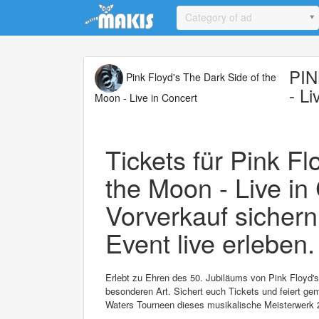
Update cookies preferences
Category of ad
PI
Pink Floyd's The Dark Side of the
- Li
Moon - Live in Concert
Tickets für Pink Fl
the Moon - Live in 
Vorverkauf sichern
Event live erleben.
Erlebt zu Ehren des 50. Jubiläums von Pink Floyd's
besonderen Art. Sichert euch Tickets und feiert ge
Waters Tourneen dieses musikalische Meisterwerk 