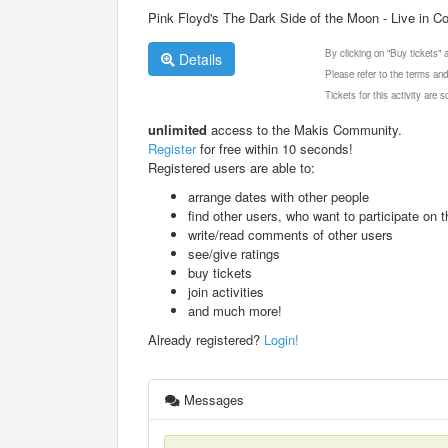
Pink Floyd's The Dark Side of the Moon - Live in C
By clicking on "Buy tickets"
Details
Please refer to the terms and
Tickets for this activity are
unlimited
access to the Makis Community.
Register
for free within 10 seconds!
Registered users are able to:
arrange dates with other people
find other users, who want to participate on th
write/read comments of other users
see/give ratings
buy tickets
join activities
and much more!
Already registered?
Login!
Messages