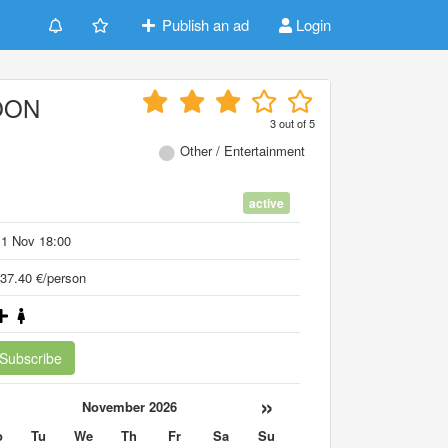
Publish an ad
Login
OON
3
out of
5
Other / Entertainment
active
11 Nov 18:00
37.40 €/person
Subscribe
«
»
November 2026
o
Tu
We
Th
Fr
Sa
Su