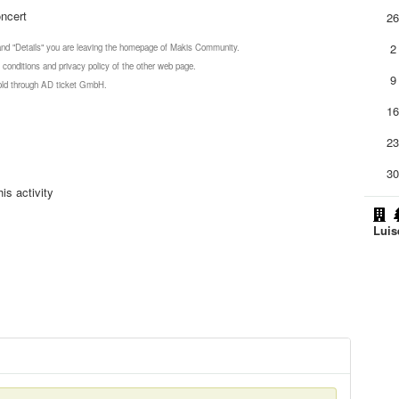
oncert
2
2
 and "Details" you are leaving the homepage of Makis Community.
 conditions and privacy policy of the other web page.
9
 sold through AD ticket GmbH.
1
2
3
is activity
Luis