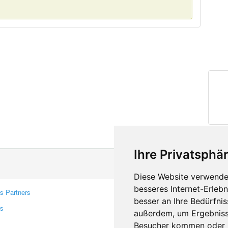
Ihre Privatsphär
Diese Website verwendet
besseres Internet-Erleb
s Partners
Contacts
besser an Ihre Bedürfni
rs
Feedback
außerdem, um Ergebniss
Report A Bug
Besucher kommen oder u