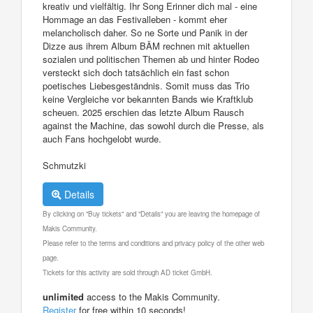
kreativ und vielfältig. Ihr Song Erinner dich mal - eine
Hommage an das Festivalleben - kommt eher
melancholisch daher. So ne Sorte und Panik in der
Dizze aus ihrem Album BÄM rechnen mit aktuellen
sozialen und politischen Themen ab und hinter Rodeo
versteckt sich doch tatsächlich ein fast schon
poetisches Liebesgeständnis. Somit muss das Trio
keine Vergleiche vor bekannten Bands wie Kraftklub
scheuen. 2025 erschien das letzte Album Rausch
against the Machine, das sowohl durch die Presse, als
auch Fans hochgelobt wurde.
Schmutzki
Details
By clicking on "Buy tickets" and "Details" you are leaving the homepage of
Makis Community.
Please refer to the terms and conditions and privacy policy of the other web
page.
Tickets for this activity are sold through AD ticket GmbH.
unlimited
access to the Makis Community.
Register
for free within 10 seconds!