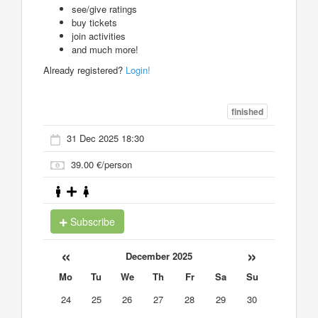
see/give ratings
buy tickets
join activities
and much more!
Already registered?
Login!
finished
31 Dec 2025 18:30
39.00 €/person
Subscribe
«
»
December 2025
Mo
Tu
We
Th
Fr
Sa
Su
24
25
26
27
28
29
30