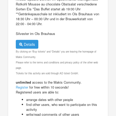
Rotkohl Mousse au chocolate Obstsalat verschiedene
Sorten Eis *Das Buffet startet ab 19:00 Uhr
**Getränkepauschale ist inkludiert im Ols Brauhaus von
18:30 Uhr – 00:30 Uhr und in der Brauwerkstatt von
22:00 - 04:00 Uhr.
Silvester im Ols Brauhaus
Details
By clicking on "Buy tickets" and "Details" you are leaving the homepage of
Makis Community.
Please refer to the terms and conditions and privacy policy of the other web
page.
Tickets for this activity are sold through AD ticket GmbH.
unlimited
access to the Makis Community.
Register
for free within 10 seconds!
Registered users are able to:
arrange dates with other people
find other users, who want to participate on this
activity
write/read comments of other users