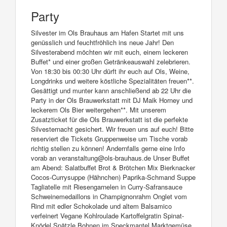
Party
Silvester im Ols Brauhaus am Hafen Startet mit uns
genüsslich und feuchtfröhlich ins neue Jahr! Den
Silvesterabend möchten wir mit euch, einem leckeren
Buffet* und einer großen Getränkeauswahl zelebrieren.
Von 18:30 bis 00:30 Uhr dürft ihr euch auf Ols, Weine,
Longdrinks und weitere köstliche Spezialitäten freuen**.
Gesättigt und munter kann anschließend ab 22 Uhr die
Party in der Ols Brauwerkstatt mit DJ Maik Horney und
leckerem Ols Bier weitergehen**. Mit unserem
Zusatzticket für die Ols Brauwerkstatt ist die perfekte
Silvesternacht gesichert. Wir freuen uns auf euch! Bitte
reserviert die Tickets Gruppenweise um Tische vorab
richtig stellen zu können! Andernfalls gerne eine Info
vorab an veranstaltung@ols-brauhaus.de Unser Buffet
am Abend: Salatbuffet Brot & Brötchen Mix Bierknacker
Cocos-Currysuppe (Hähnchen) Paprika-Schmand Suppe
Tagliatelle mit Riesengarnelen in Curry-Safransauce
Schweinemedaillons in Champignonrahm Onglet vom
Rind mit edler Schokolade und altem Balsamico
verfeinert Vegane Kohlroulade Kartoffelgratin Spinat-
Knödel Spätzle Bohnen im Speckmantel Marktgemüse