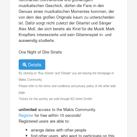
musikalischen Geschick, dürfen die Fans in den
Genuss eines musikalischen Momentes kommen, der
von dem des großen Originals kaum zu unterscheiden
ist. Dafür sorgt nicht zuletzt der Gitarrist und Sänger
Alex Moll, der sich bereits als Kind für die Musik Mark
Knopflers interessierte und sein Gitarrenspiel in- und
auswendig studierte.
One Night of Dire Straits
Details
By clicking on "Buy tickets" and "Details" you are leaving the homepage of
Makis Community.
Please refer to the terms and conditions and privacy policy of the other web
page.
Tickets for this activity are sold through AD ticket GmbH.
unlimited
access to the Makis Community.
Register
for free within 10 seconds!
Registered users are able to:
arrange dates with other people
find other users, who want to participate on this