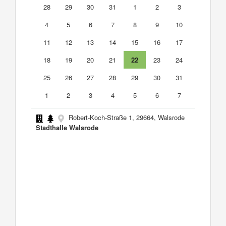
28
29
30
31
1
2
3
4
5
6
7
8
9
10
11
12
13
14
15
16
17
18
19
20
21
22
23
24
25
26
27
28
29
30
31
1
2
3
4
5
6
7
Robert-Koch-Straße 1, 29664, Walsrode
Stadthalle Walsrode