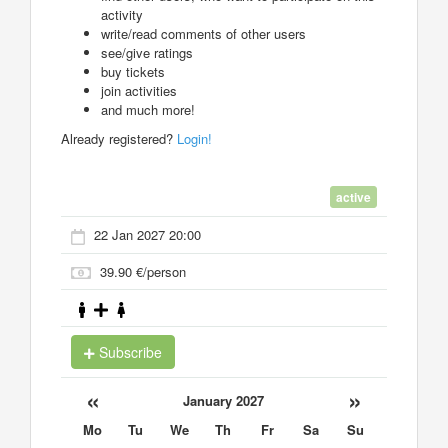
activity
write/read comments of other users
see/give ratings
buy tickets
join activities
and much more!
Already registered?
Login!
active
22 Jan 2027 20:00
39.90 €/person
Subscribe
«
»
January 2027
Mo
Tu
We
Th
Fr
Sa
Su