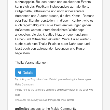
aufzupäppeln. Bei den neuen und selektierten Events
kann sich das Publikum insbesondere auf talentierte
zeitgemäße, altbekannte und noch unbekanntere
Autorinnen und Autoren freuen, die ihre Krimis, Romane
oder Fachliteratur vorstellen. In diesem Kontext wird es
auch regelmäßig exklusive Premierenlesungen geben.
Außerdem werden unterschiedlichste Workshops
angeboten, die das kreative Herz erfreuen und zum
Lernen und Mitmachen einladen. Worauf also warten -
sucht euch eine Thalia-Filiale in eurer Nähe raus und
lasst euch von aufregenden Lesungen und Kursen
begeistern.
Thalia Veranstaltungen
Details
By clicking on "Buy tickets" and "Details" you are leaving the homepage of
Makis Community.
Please refer to the terms and conditions and privacy policy of the other web
page.
Tickets for this activity are sold through AD ticket GmbH.
unlimited
access to the Makis Community.