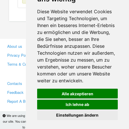
Diese Website verwendet Cookies
und Targeting Technologien, um
Ihnen ein besseres Internet-Erlebnis
zu ermöglichen und die Werbung,
die Sie sehen, besser an Ihre
Bedürfnisse anzupassen. Diese
About us
Business Partners
Technologien nutzen wir außerdem,
Privacy Policy
Investors
um Ergebnisse zu messen, um zu
Terms & Conditions
Press
verstehen, woher unsere Besucher
Media
kommen oder um unsere Website
weiter zu entwickeln.
Contacts
Facebook
Feedback
Twitter
Alle akzeptieren
Report A Bug
YouTube
Ich lehne ab
Google+
Einstellungen ändern
We are using cookies to provide statistics that help us give you the best experience of
our site. You can find out more
here
and block them if you prefer. However, by continuing
Makis
© Copyright 2026
to use the site without changes, you are agreeing to it.
OK