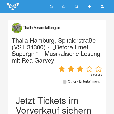
Update cookies preferences
Thalia Veranstaltungen
Thalia Hamburg, Spitalerstraße
(VST 34300) - „Before I met
Supergirl“ – Musikalische Lesung
mit Rea Garvey
3
out of
5
Other / Entertainment
Jetzt Tickets im
Vorverkauf sichern