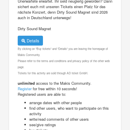
Unerwartete erwartet. Ihr seid neugierig geworden? Dann
sichert euch mit unseren Tickets einen Platz für das
nächste Konzert, denn Dirty Sound Magnet sind 2026
auch in Deutschland unterwegs!
Dirty Sound Magnet
Details
By clicking on "Buy tickets" and "Details" you are leaving the homepage of
Makis Community.
Please refer to the terms and conditions and privacy policy of the other web
page.
Tickets for this activity are sold through AD ticket GmbH.
unlimited
access to the Makis Community.
Register
for free within 10 seconds!
Registered users are able to:
arrange dates with other people
find other users, who want to participate on this
activity
write/read comments of other users
see/give ratings