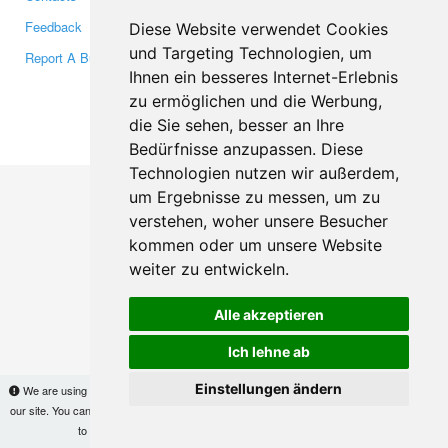
Feedback
Twitter
Diese Website verwendet Cookies
und Targeting Technologien, um
Report A Bug
YouTube
Ihnen ein besseres Internet-Erlebnis
Google+
zu ermöglichen und die Werbung,
die Sie sehen, besser an Ihre
Makis
© Copyright 2026
Bedürfnisse anzupassen. Diese
Technologien nutzen wir außerdem,
um Ergebnisse zu messen, um zu
verstehen, woher unsere Besucher
kommen oder um unsere Website
weiter zu entwickeln.
Alle akzeptieren
Ich lehne ab
Einstellungen ändern
We are using cookies to provide statistics that help us give you the best experience of
our site. You can find out more
here
and block them if you prefer. However, by continuing
to use the site without changes, you are agreeing to it.
OK