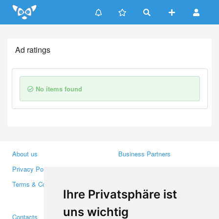
Update cookies preferences
Ad ratings
No items found
About us
Business Partners
Privacy Policy
Investors
Terms & Conditions
Press
Ihre Privatsphäre ist
Media
uns wichtig
Contacts
Facebook