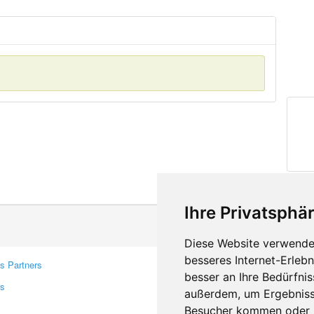
Ihre Privatsphär
Diese Website verwendet
besseres Internet-Erleb
s Partners
Contacts
besser an Ihre Bedürfni
rs
Feedback
außerdem, um Ergebniss
Report A Bug
Besucher kommen oder u