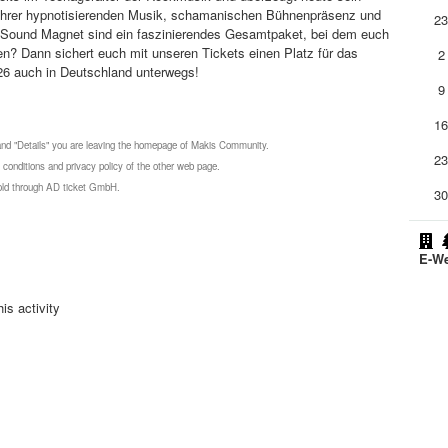
 ihrer hypnotisierenden Musik, schamanischen Bühnenpräsenz und
2
rty Sound Magnet sind ein faszinierendes Gesamtpaket, bei dem euch
en? Dann sichert euch mit unseren Tickets einen Platz für das
2
26 auch in Deutschland unterwegs!
9
1
 and "Details" you are leaving the homepage of Makis Community.
2
 conditions and privacy policy of the other web page.
 sold through AD ticket GmbH.
3
E-We
is activity