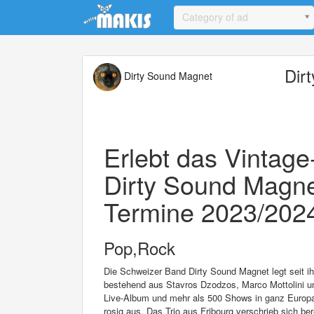
Update cookies preferences
Category of ad
Dir
Dirty Sound Magnet
Erlebt das Vintag
Dirty Sound Magn
Termine 2023/2024 
Pop,Rock
Die Schweizer Band Dirty Sound Magnet legt seit ih
bestehend aus Stavros Dzodzos, Marco Mottolini un
Live-Album und mehr als 500 Shows in ganz Europa
rosig aus. Das Trio aus Fribourg verschrieb sich b