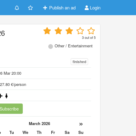
Publish an ad
Login
26
3
out of
5
Other / Entertainment
finished
6 Mar 20:00
27.80 €/person
Subscribe
«
»
March 2026
o
Tu
We
Th
Fr
Sa
Su