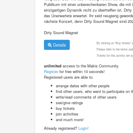
Publikum mit einer unberechenbaren Show, die mit
einzigartigen Dynamik nicht zu übertreffen ist. Di
das Unerwartete erwartet. Ihr seid neugierig geword
nächste Konzert, denn Dirty Sound Magnet sind 20
Dirty Sound Magnet
By clicking on "Buy tickets"
Details
Please refer to the terms and
Tickets for this activity are
unlimited
access to the Makis Community.
Register
for free within 10 seconds!
Registered users are able to:
arrange dates with other people
find other users, who want to participate on th
write/read comments of other users
see/give ratings
buy tickets
join activities
and much more!
Already registered?
Login!