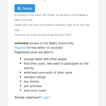
Details
By clicking on "Buy tickets" and "Details" you are leaving the homepage of
Makis Community.
Please refer to the terms and conditions and privacy policy of the other web
page.
Tickets for this activity are sold through AD ticket GmbH.
unlimited
access to the Makis Community.
Register
for free within 10 seconds!
Registered users are able to:
arrange dates with other people
find other users, who want to participate on this
activity
write/read comments of other users
see/give ratings
buy tickets
join activities
and much more!
Already registered?
Login!