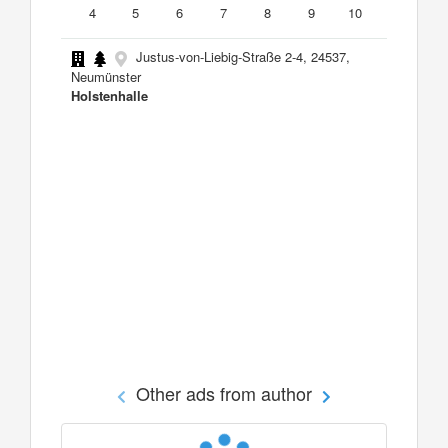
4
5
6
7
8
9
10
Justus-von-Liebig-Straße 2-4, 24537,
Neumünster
Holstenhalle
Other ads from author