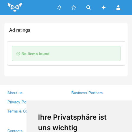
Update cookies preferences
Ad ratings
No items found
About us
Business Partners
Privacy Policy
Investors
Terms & Conditions
Press
Ihre Privatsphäre ist
Media
uns wichtig
Contacts
Facebook