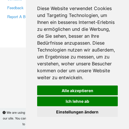
Feedback
Twitter
Diese Website verwendet Cookies
und Targeting Technologien, um
Report A Bug
YouTube
Ihnen ein besseres Internet-Erlebnis
Google+
zu ermöglichen und die Werbung,
die Sie sehen, besser an Ihre
Makis
© Copyright 2026
Bedürfnisse anzupassen. Diese
Technologien nutzen wir außerdem,
um Ergebnisse zu messen, um zu
verstehen, woher unsere Besucher
kommen oder um unsere Website
weiter zu entwickeln.
Alle akzeptieren
Ich lehne ab
Einstellungen ändern
We are using cookies to provide statistics that help us give you the best experience of
our site. You can find out more
here
and block them if you prefer. However, by continuing
to use the site without changes, you are agreeing to it.
OK