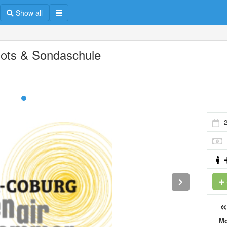
Show all
ots & Sondaschule
2
M