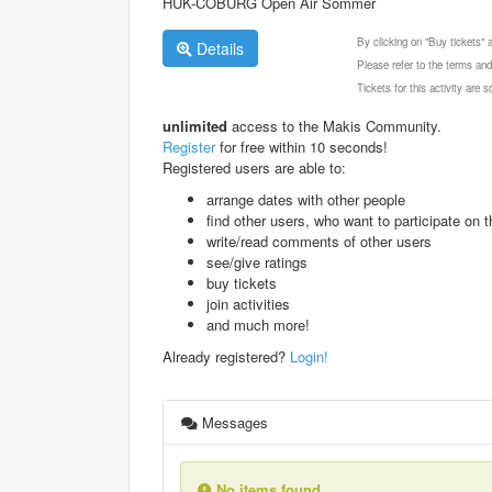
HUK-COBURG Open Air Sommer
By clicking on "Buy tickets"
Details
Please refer to the terms and
Tickets for this activity are
unlimited
access to the Makis Community.
Register
for free within 10 seconds!
Registered users are able to:
arrange dates with other people
find other users, who want to participate on th
write/read comments of other users
see/give ratings
buy tickets
join activities
and much more!
Already registered?
Login!
Messages
No items found