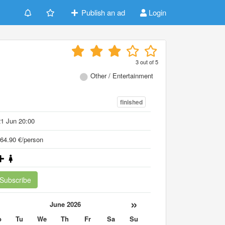
Publish an ad
Login
3
out of
5
Other / Entertainment
finished
1 Jun 20:00
64.90 €/person
Subscribe
«
»
June 2026
o
Tu
We
Th
Fr
Sa
Su