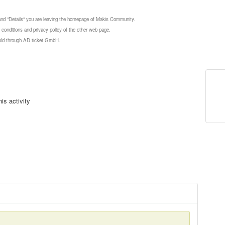
 and "Details" you are leaving the homepage of Makis Community.
 conditions and privacy policy of the other web page.
 sold through AD ticket GmbH.
is activity