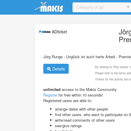
Update cookies preferences
Category of ad
Jör
ADticket
Pre
Jörg Runge - Unglück ist auch harte Arbeit - Premie
By clicking on "Buy tickets"
Details
Please refer to the terms and
Tickets for this activity are
unlimited
access to the Makis Community.
Register
for free within 10 seconds!
Registered users are able to:
arrange dates with other people
find other users, who want to participate on th
write/read comments of other users
see/give ratings