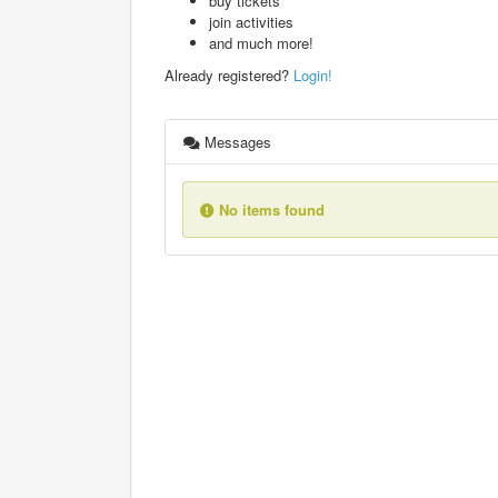
buy tickets
join activities
and much more!
Already registered?
Login!
Messages
No items found