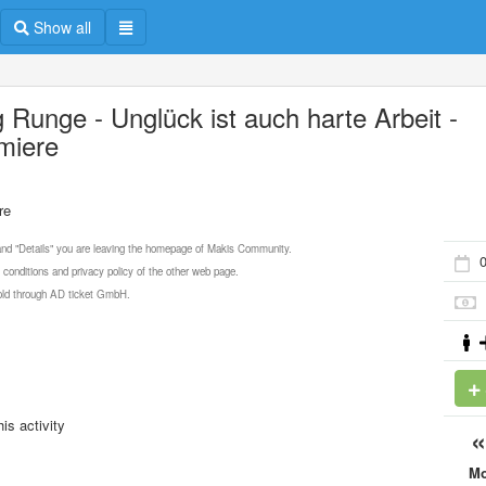
Show all
g Runge - Unglück ist auch harte Arbeit -
miere
re
 and "Details" you are leaving the homepage of Makis Community.
0
 conditions and privacy policy of the other web page.
 sold through AD ticket GmbH.
is activity
M