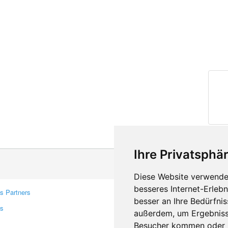
Ihre Privatsphär
Diese Website verwendet
besseres Internet-Erleb
s Partners
Contacts
besser an Ihre Bedürfni
rs
Feedback
außerdem, um Ergebniss
Report A Bug
Besucher kommen oder u