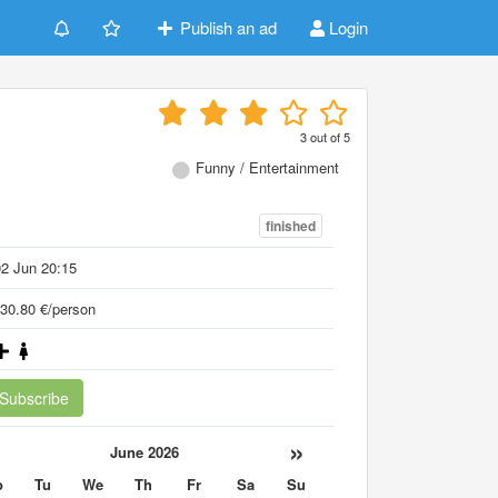
Publish an ad
Login
3
out of
5
Funny / Entertainment
finished
2 Jun 20:15
30.80 €/person
Subscribe
«
»
June 2026
o
Tu
We
Th
Fr
Sa
Su