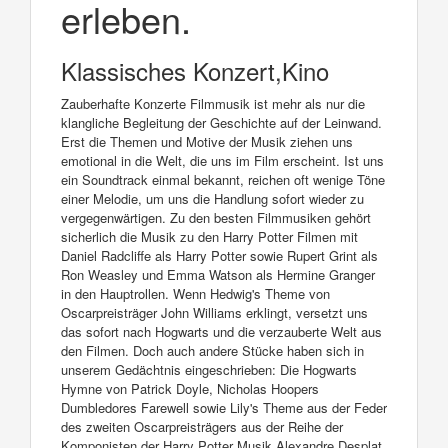
erleben.
Klassisches Konzert,Kino
Zauberhafte Konzerte Filmmusik ist mehr als nur die
klangliche Begleitung der Geschichte auf der Leinwand.
Erst die Themen und Motive der Musik ziehen uns
emotional in die Welt, die uns im Film erscheint. Ist uns
ein Soundtrack einmal bekannt, reichen oft wenige Töne
einer Melodie, um uns die Handlung sofort wieder zu
vergegenwärtigen. Zu den besten Filmmusiken gehört
sicherlich die Musik zu den Harry Potter Filmen mit
Daniel Radcliffe als Harry Potter sowie Rupert Grint als
Ron Weasley und Emma Watson als Hermine Granger
in den Hauptrollen. Wenn Hedwig's Theme von
Oscarpreisträger John Williams erklingt, versetzt uns
das sofort nach Hogwarts und die verzauberte Welt aus
den Filmen. Doch auch andere Stücke haben sich in
unserem Gedächtnis eingeschrieben: Die Hogwarts
Hymne von Patrick Doyle, Nicholas Hoopers
Dumbledores Farewell sowie Lily's Theme aus der Feder
des zweiten Oscarpreisträgers aus der Reihe der
Komponisten der Harry Potter Musik Alexandre Desplat