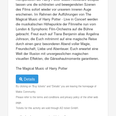
lassen uns die schönsten und bewegendsten Szenen
des Films sofort wieder vor unserem inneren Auge
erscheinen. Im Rahmen der Aufführungen von The
Magical Music of Harry Potter - Live in Concert werden
die musikalischen Höhepunkte der Filmreihe nun vom
London & Symphonic Film-Orchestra auf die Bühne
gebracht. Freut euch auf Tiana Benjamin alias Angelina
Johnson, die Euch mitnimmt auf eine magische Reise
durch einen ganz besonderen Abend voller Magie,
Freundschaft, Liebe und Abenteuer. Euch erwartet eine
Welt der Illusion mit unvergesslichen magischen
visuellen Effekten, die Gänsehautmomente garantieren.
The Magical Music of Harry Potter
Details
By clicking on "Buy tickets" and "Details" you are leaving the homepage of
Makis Community.
Please refer to the terms and conditions and privacy policy of the other web
page.
Tickets for this activity are sold through AD ticket GmbH.