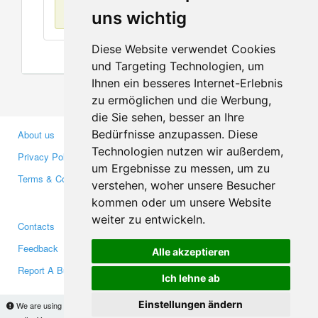
No items found
uns wichtig
Diese Website verwendet Cookies
und Targeting Technologien, um
Ihnen ein besseres Internet-Erlebnis
zu ermöglichen und die Werbung,
die Sie sehen, besser an Ihre
Bedürfnisse anzupassen. Diese
About us
Business Partners
Technologien nutzen wir außerdem,
Privacy Policy
Investors
um Ergebnisse zu messen, um zu
Terms & Conditions
Press
verstehen, woher unsere Besucher
Media
kommen oder um unsere Website
weiter zu entwickeln.
Contacts
Facebook
Feedback
Twitter
Alle akzeptieren
Report A Bug
YouTube
Ich lehne ab
Google+
Einstellungen ändern
We are using cookies to provide statistics that help us give you the best experience of