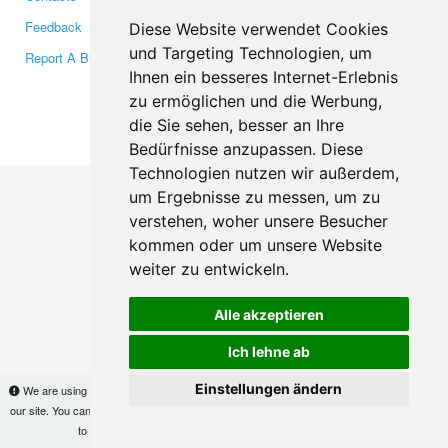
Feedback
Twitter
Diese Website verwendet Cookies
und Targeting Technologien, um
Report A Bug
YouTube
Ihnen ein besseres Internet-Erlebnis
Google+
zu ermöglichen und die Werbung,
die Sie sehen, besser an Ihre
Makis
© Copyright 2026
Bedürfnisse anzupassen. Diese
Technologien nutzen wir außerdem,
um Ergebnisse zu messen, um zu
verstehen, woher unsere Besucher
kommen oder um unsere Website
weiter zu entwickeln.
Alle akzeptieren
Ich lehne ab
Einstellungen ändern
We are using cookies to provide statistics that help us give you the best experience of
our site. You can find out more
here
and block them if you prefer. However, by continuing
to use the site without changes, you are agreeing to it.
OK