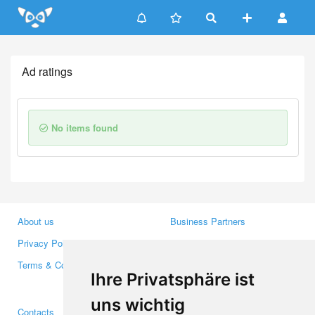
Update cookies preferences
Ad ratings
No items found
About us
Business Partners
Privacy Policy
Investors
Terms & Conditions
Press
Ihre Privatsphäre ist
Media
uns wichtig
Contacts
Facebook