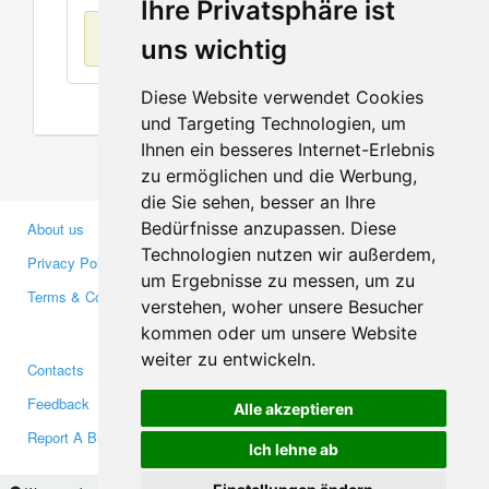
Ihre Privatsphäre ist
No items found
uns wichtig
Diese Website verwendet Cookies
und Targeting Technologien, um
Ihnen ein besseres Internet-Erlebnis
zu ermöglichen und die Werbung,
die Sie sehen, besser an Ihre
Bedürfnisse anzupassen. Diese
About us
Business Partners
Technologien nutzen wir außerdem,
Privacy Policy
Investors
um Ergebnisse zu messen, um zu
Terms & Conditions
Press
verstehen, woher unsere Besucher
Media
kommen oder um unsere Website
weiter zu entwickeln.
Contacts
Facebook
Feedback
Twitter
Alle akzeptieren
Report A Bug
YouTube
Ich lehne ab
Google+