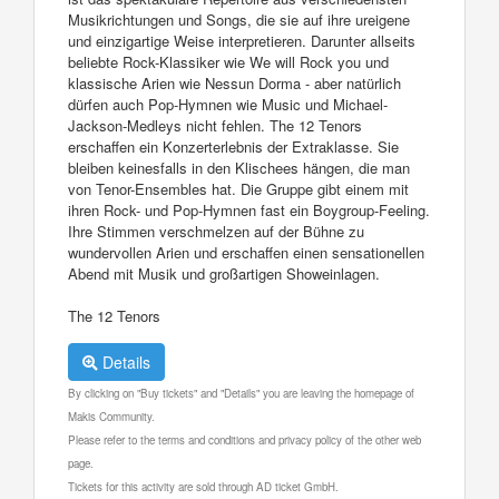
Musikrichtungen und Songs, die sie auf ihre ureigene
und einzigartige Weise interpretieren. Darunter allseits
beliebte Rock-Klassiker wie We will Rock you und
klassische Arien wie Nessun Dorma - aber natürlich
dürfen auch Pop-Hymnen wie Music und Michael-
Jackson-Medleys nicht fehlen. The 12 Tenors
erschaffen ein Konzerterlebnis der Extraklasse. Sie
bleiben keinesfalls in den Klischees hängen, die man
von Tenor-Ensembles hat. Die Gruppe gibt einem mit
ihren Rock- und Pop-Hymnen fast ein Boygroup-Feeling.
Ihre Stimmen verschmelzen auf der Bühne zu
wundervollen Arien und erschaffen einen sensationellen
Abend mit Musik und großartigen Showeinlagen.
The 12 Tenors
Details
By clicking on "Buy tickets" and "Details" you are leaving the homepage of
Makis Community.
Please refer to the terms and conditions and privacy policy of the other web
page.
Tickets for this activity are sold through AD ticket GmbH.