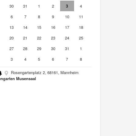
9
30
31
1
2
3
4
6
7
8
9
10
11
2
13
14
15
16
17
18
9
20
21
22
23
24
25
6
27
28
29
30
31
1
3
4
5
6
7
8
Rosengartenplatz 2, 68161, Mannheim
ngarten Musensaal