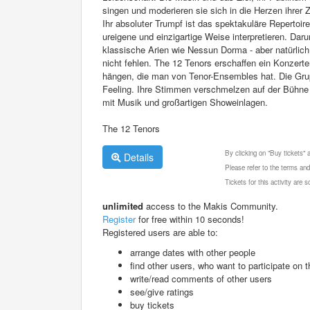
singen und moderieren sie sich in die Herzen ihrer 
Ihr absoluter Trumpf ist das spektakuläre Repertoir
ureigene und einzigartige Weise interpretieren. Daru
klassische Arien wie Nessun Dorma - aber natürli
nicht fehlen. The 12 Tenors erschaffen ein Konzerte
hängen, die man von Tenor-Ensembles hat. Die Gru
Feeling. Ihre Stimmen verschmelzen auf der Bühne 
mit Musik und großartigen Showeinlagen.
The 12 Tenors
By clicking on "Buy tickets"
Details
Please refer to the terms and
Tickets for this activity are
unlimited
access to the Makis Community.
Register
for free within 10 seconds!
Registered users are able to:
arrange dates with other people
find other users, who want to participate on th
write/read comments of other users
see/give ratings
buy tickets