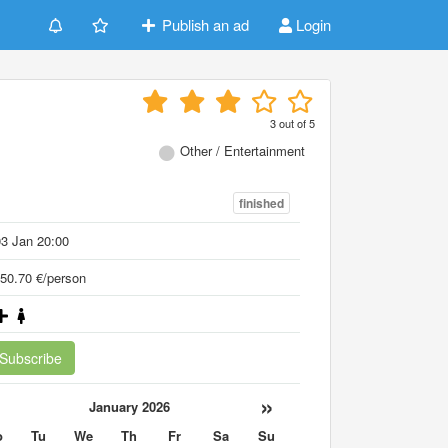
Publish an ad
Login
3
out of
5
Other / Entertainment
finished
3 Jan 20:00
50.70 €/person
Subscribe
«
»
January 2026
o
Tu
We
Th
Fr
Sa
Su