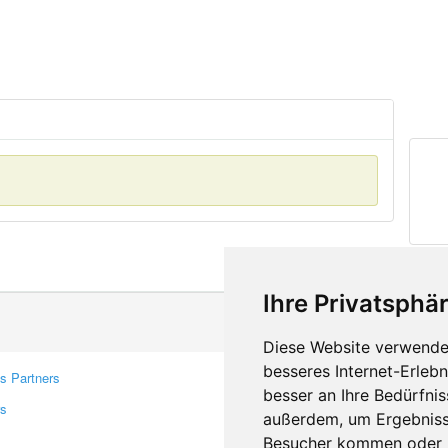
Ihre Privatsphär
Diese Website verwendet
besseres Internet-Erleb
s Partners
Contacts
besser an Ihre Bedürfni
rs
Feedback
außerdem, um Ergebniss
Report A Bug
Besucher kommen oder u