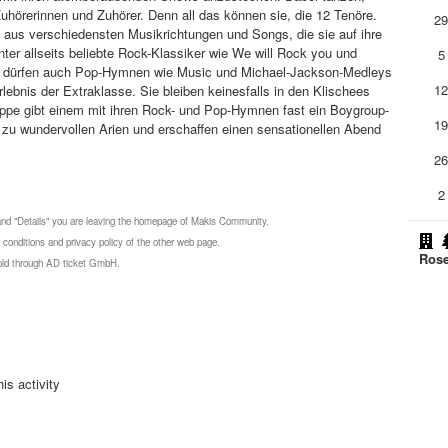
Zuhörerinnen und Zuhörer. Denn all das können sie, die 12 Tenöre.
2
e aus verschiedensten Musikrichtungen und Songs, die sie auf ihre
nter allseits beliebte Rock-Klassiker wie We will Rock you und
5
ch dürfen auch Pop-Hymnen wie Music und Michael-Jackson-Medleys
1
rlebnis der Extraklasse. Sie bleiben keinesfalls in den Klischees
ppe gibt einem mit ihren Rock- und Pop-Hymnen fast ein Boygroup-
1
zu wundervollen Arien und erschaffen einen sensationellen Abend
2
2
 and "Details" you are leaving the homepage of Makis Community.
 conditions and privacy policy of the other web page.
Rose
 sold through AD ticket GmbH.
is activity