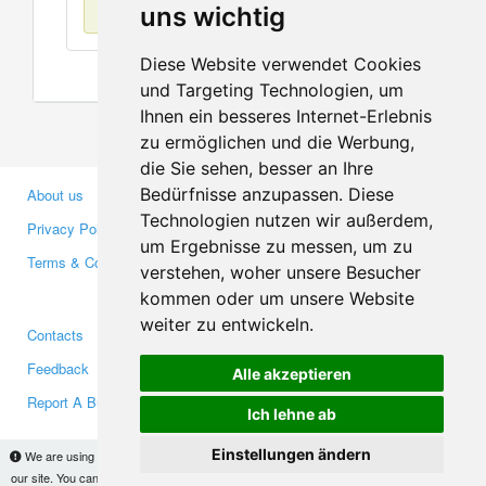
No items found
uns wichtig
Diese Website verwendet Cookies
und Targeting Technologien, um
Ihnen ein besseres Internet-Erlebnis
zu ermöglichen und die Werbung,
die Sie sehen, besser an Ihre
Bedürfnisse anzupassen. Diese
About us
Business Partners
Technologien nutzen wir außerdem,
Privacy Policy
Investors
um Ergebnisse zu messen, um zu
Terms & Conditions
Press
verstehen, woher unsere Besucher
Media
kommen oder um unsere Website
weiter zu entwickeln.
Contacts
Facebook
Feedback
Twitter
Alle akzeptieren
Report A Bug
YouTube
Ich lehne ab
Google+
Einstellungen ändern
We are using cookies to provide statistics that help us give you the best experience of
our site. You can find out more
here
and block them if you prefer. However, by continuing