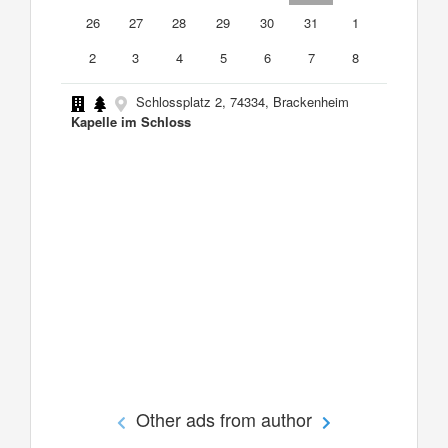
26
27
28
29
30
31
1
2
3
4
5
6
7
8
Schlossplatz 2, 74334, Brackenheim
Kapelle im Schloss
Other ads from author