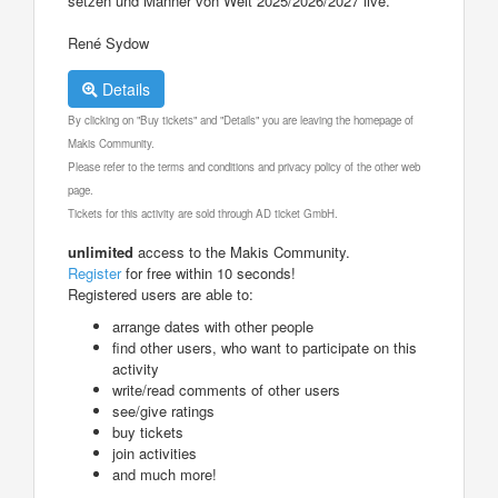
setzen und Männer von Welt 2025/2026/2027 live.
René Sydow
Details
By clicking on "Buy tickets" and "Details" you are leaving the homepage of
Makis Community.
Please refer to the terms and conditions and privacy policy of the other web
page.
Tickets for this activity are sold through AD ticket GmbH.
unlimited
access to the Makis Community.
Register
for free within 10 seconds!
Registered users are able to:
arrange dates with other people
find other users, who want to participate on this
activity
write/read comments of other users
see/give ratings
buy tickets
join activities
and much more!