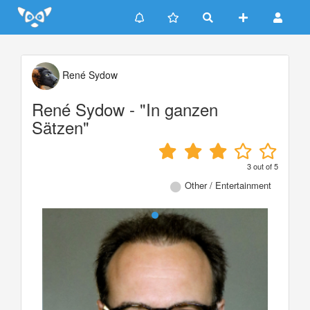
Update cookies preferences
René Sydow
René Sydow - "In ganzen
Sätzen"
3
out of
5
Other / Entertainment