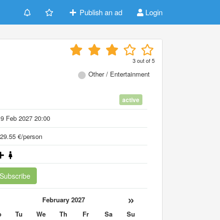
Publish an ad
Login
3
out of
5
Other / Entertainment
active
19 Feb 2027 20:00
29.55 €/person
Subscribe
«
»
February 2027
o
Tu
We
Th
Fr
Sa
Su