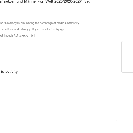
er setzen und Männer von Welt 2025/2026/2027 live.
 and "Details" you are leaving the homepage of Makis Community.
 conditions and privacy policy of the other web page.
 sold through AD ticket GmbH.
is activity