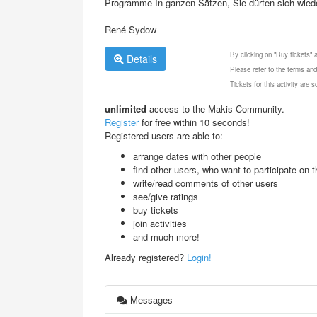
Programme In ganzen Sätzen, Sie dürfen sich wied
René Sydow
By clicking on "Buy tickets"
Details
Please refer to the terms and
Tickets for this activity are
unlimited
access to the Makis Community.
Register
for free within 10 seconds!
Registered users are able to:
arrange dates with other people
find other users, who want to participate on th
write/read comments of other users
see/give ratings
buy tickets
join activities
and much more!
Already registered?
Login!
Messages