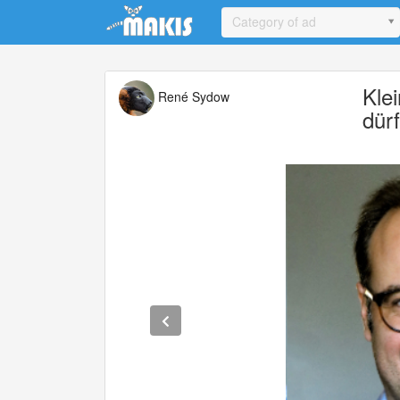
Update cookies preferences
Category of ad
Kle
René Sydow
dür