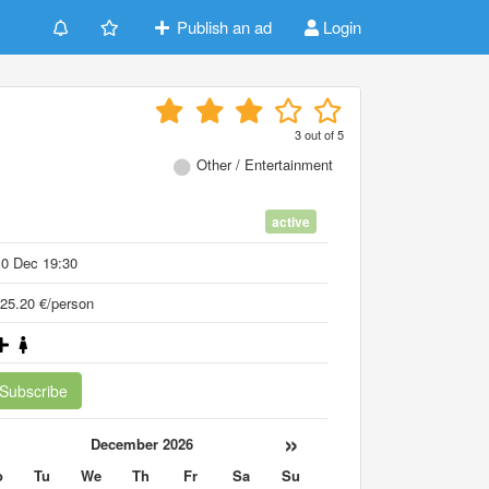
Publish an ad
Login
3
out of
5
Other / Entertainment
active
10 Dec 19:30
25.20 €/person
Subscribe
«
»
December 2026
o
Tu
We
Th
Fr
Sa
Su