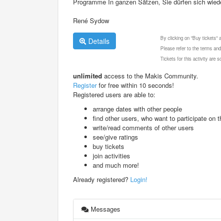
Programme In ganzen Sätzen, Sie dürfen sich wied
René Sydow
By clicking on "Buy tickets"
Details
Please refer to the terms and
Tickets for this activity are
unlimited
access to the Makis Community.
Register
for free within 10 seconds!
Registered users are able to:
arrange dates with other people
find other users, who want to participate on th
write/read comments of other users
see/give ratings
buy tickets
join activities
and much more!
Already registered?
Login!
Messages