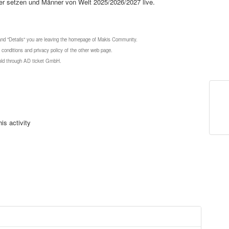
er setzen und Männer von Welt 2025/2026/2027 live.
 and "Details" you are leaving the homepage of Makis Community.
 conditions and privacy policy of the other web page.
 sold through AD ticket GmbH.
is activity