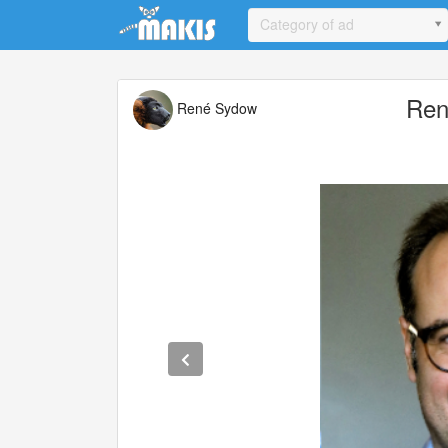
Update cookies preferences
Category of ad
Ren
René Sydow