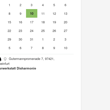
0
1
2
3
4
5
6
8
9
10
11
12
13
4
15
16
17
18
19
20
1
22
23
24
25
26
27
8
29
30
31
1
2
3
5
6
7
8
9
10
Gutermannpromenade 7, 97421,
einfurt
urwerkstatt Disharmonie