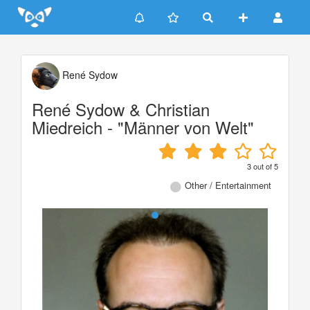
Update cookies preferences
René Sydow
René Sydow & Christian
Miedreich - "Männer von Welt"
3
out of
5
Other / Entertainment