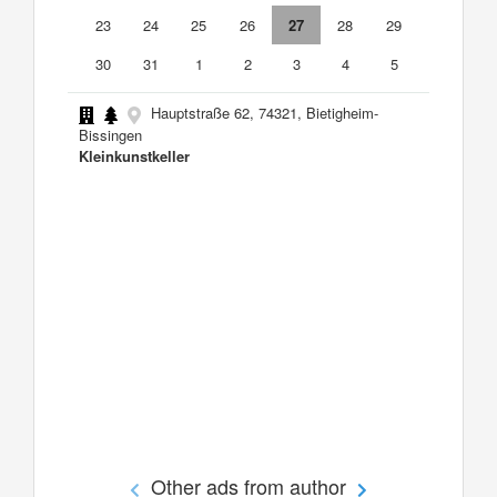
23
24
25
26
27
28
29
30
31
1
2
3
4
5
Hauptstraße 62, 74321, Bietigheim-
Bissingen
Kleinkunstkeller
Other ads from author