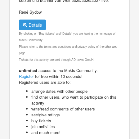
setzen und Männer von Welt 2025/2026/2027 live.
René Sydow
Details
By clicking on "Buy tickets" and "Details" you are leaving the homepage of
Makis Community.
Please refer to the terms and conditions and privacy policy of the other web
page.
Tickets for this activity are sold through AD ticket GmbH.
unlimited
access to the Makis Community.
Register
for free within 10 seconds!
Registered users are able to:
arrange dates with other people
find other users, who want to participate on this
activity
write/read comments of other users
see/give ratings
buy tickets
join activities
and much more!