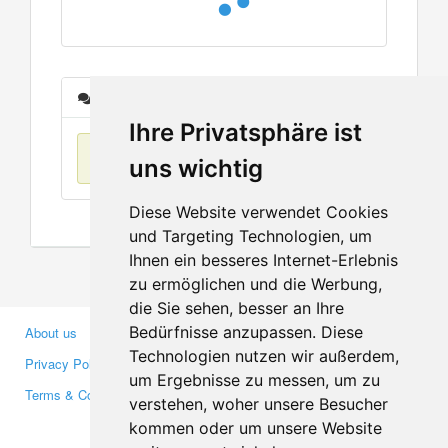
Messages
Ihre Privatsphäre ist
No items found
uns wichtig
Diese Website verwendet Cookies
und Targeting Technologien, um
Ihnen ein besseres Internet-Erlebnis
zu ermöglichen und die Werbung,
die Sie sehen, besser an Ihre
Bedürfnisse anzupassen. Diese
About us
Business Partners
Technologien nutzen wir außerdem,
Privacy Policy
Investors
um Ergebnisse zu messen, um zu
Terms & Conditions
Press
verstehen, woher unsere Besucher
Media
kommen oder um unsere Website