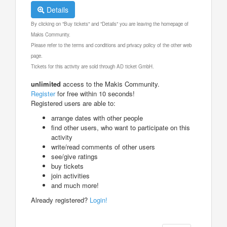
Details
By clicking on "Buy tickets" and "Details" you are leaving the homepage of
Makis Community.
Please refer to the terms and conditions and privacy policy of the other web
page.
Tickets for this activity are sold through AD ticket GmbH.
unlimited
access to the Makis Community.
Register
for free within 10 seconds!
Registered users are able to:
arrange dates with other people
find other users, who want to participate on this
activity
write/read comments of other users
see/give ratings
buy tickets
join activities
and much more!
Already registered?
Login!