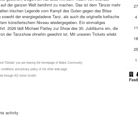
zes auf der ganzen Welt berühmt zu machen. Das ist dem Tänzer mehr
2
er alten irischen Legende vom Kampf des Guten gegen das Böse
sowohl der energiegeladene Tanz, als auch die originelle keltische
4
tem künstlerischem Niveau wiedergegeben. Ein einmaliges
1
t. 2026 lädt Michael Flatley zur Show des 30. Jubiläums ein, die
on der Tanzshow ohnehin gewohnt ist. Mit unseren Tickets erlebt
1
2
1
 and "Details" you are leaving the homepage of Makis Community.
 conditions and privacy policy of the other web page.
 sold through AD ticket GmbH.
Fest
is activity