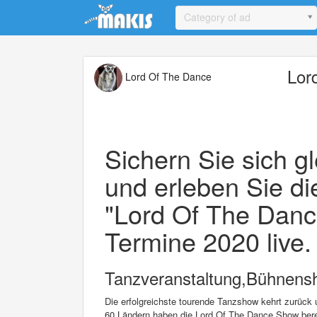
Update cookies preferences
Category of ad
Lor
Lord Of The Dance
Sichern Sie sich gl
und erleben Sie di
"Lord Of The Dan
Termine 2020 live.
Tanzveranstaltung,Bühnensh
Die erfolgreichste tourende Tanzshow kehrt zurück u
60 Ländern haben die Lord Of The Dance Show bere