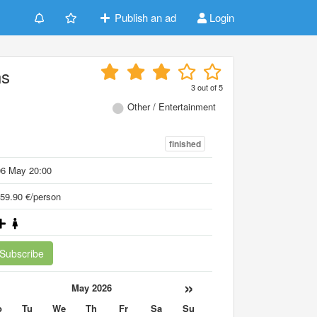
Publish an ad
Login
ns
3
out of
5
Other / Entertainment
finished
06 May 20:00
59.90 €/person
Subscribe
«
»
May 2026
o
Tu
We
Th
Fr
Sa
Su