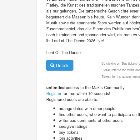
Flatley, die Kunst des traditionellen irischen Tan
als nur gelungen. Die tänzerische Geschichte ein
begeistert die Massen bis heute. Kein Wunder, denn 
Musik sowie die spannende Story werden auf höchs
Zusammenspiel, das alle Sinne des Publikums berühr
noch fulminanter und spannender wird, als man es v
ihr Lord of The Dance 2026 live!
Lord Of The Dance
By clicking on "Buy tickets"
Details
Please refer to the terms and
Tickets for this activity are
unlimited
access to the Makis Community.
Register
for free within 10 seconds!
Registered users are able to:
arrange dates with other people
find other users, who want to participate on th
write/read comments of other users
see/give ratings
buy tickets
join activities