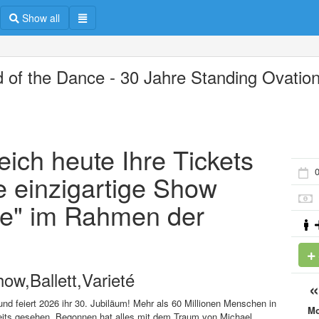
Show all
d of the Dance - 30 Jahre Standing Ovatio
eich heute Ihre Tickets
e einzigartige Show
ce" im Rahmen der
ow,Ballett,Varieté
nd feiert 2026 ihr 30. Jubiläum! Mehr als 60 Millionen Menschen in
M
its gesehen. Begonnen hat alles mit dem Traum von Michael