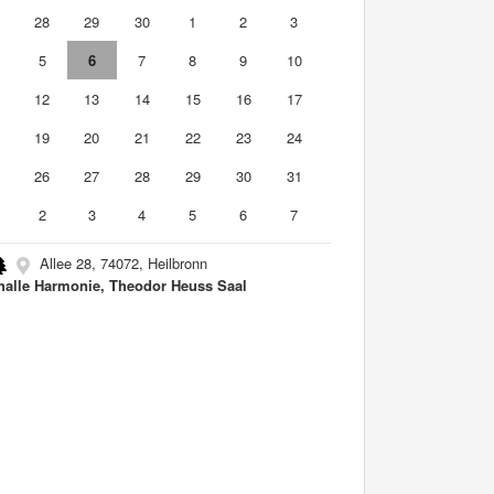
7
28
29
30
1
2
3
5
6
7
8
9
10
1
12
13
14
15
16
17
8
19
20
21
22
23
24
5
26
27
28
29
30
31
2
3
4
5
6
7
Allee 28, 74072, Heilbronn
halle Harmonie, Theodor Heuss Saal