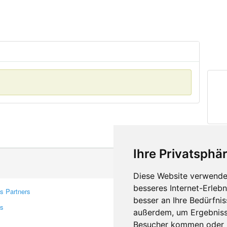
Ihre Privatsphär
Diese Website verwendet
besseres Internet-Erleb
s Partners
Contacts
besser an Ihre Bedürfni
rs
Feedback
außerdem, um Ergebniss
Report A Bug
Besucher kommen oder u