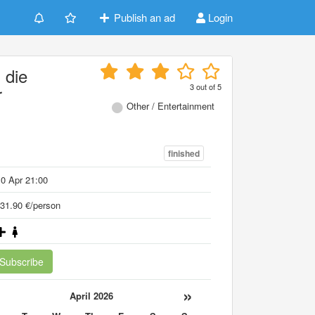
Publish an ad
Login
 die
3
out of
5
r
Other / Entertainment
finished
0 Apr 21:00
31.90 €/person
Subscribe
«
»
April 2026