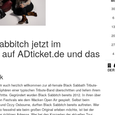
M
3
6
1
2
abbitch jetzt im
2
 auf ADticket.de und das
4
DER
k
r euch herzlich willkommen zur all-female Black Sabbath Tribute-
phären einer typischen Tribute-Band überschritten und liefern ihrem
tritte. Gegründert wurden Black Sabbitch bereits 2012. In ihren über
en Festivals wie dem Wacken Open Air gespielt. Selbst beim
 und Ozzy Osbourne, durften Black Sabbitch bereits auftreten. Wer
 fesselnd wie beim großen Original erleben möchte, ist bei der
r richtigen Adresse. Wer bei den Konzerten der aktuellen Tour