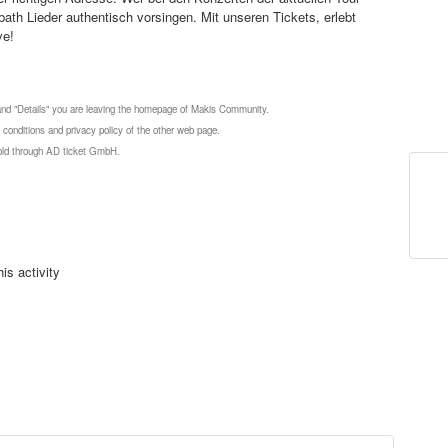
ath Lieder authentisch vorsingen. Mit unseren Tickets, erlebt
ve!
 and "Details" you are leaving the homepage of Makis Community.
 conditions and privacy policy of the other web page.
 sold through AD ticket GmbH.
is activity