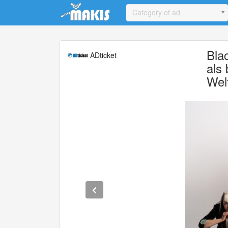
Update cookies preferences
Category of ad
Bla
ADticket
als
Wel