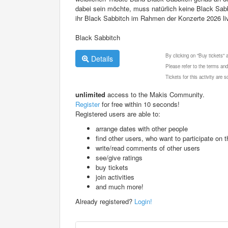
dabei sein möchte, muss natürlich keine Black Sabb
ihr Black Sabbitch im Rahmen der Konzerte 2026 li
Black Sabbitch
By clicking on "Buy tickets"
Details
Please refer to the terms and
Tickets for this activity are
unlimited
access to the Makis Community.
Register
for free within 10 seconds!
Registered users are able to:
arrange dates with other people
find other users, who want to participate on th
write/read comments of other users
see/give ratings
buy tickets
join activities
and much more!
Already registered?
Login!