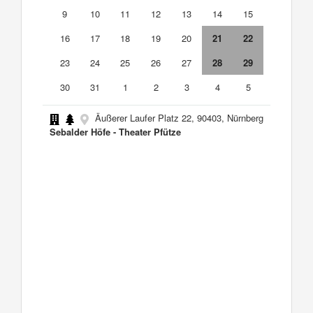
9
10
11
12
13
14
15
16
17
18
19
20
21
22
23
24
25
26
27
28
29
30
31
1
2
3
4
5
Äußerer Laufer Platz 22, 90403, Nürnberg
Sebalder Höfe - Theater Pfütze