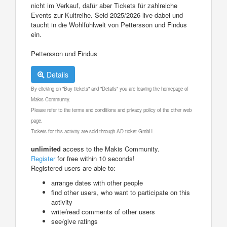
nicht im Verkauf, dafür aber Tickets für zahlreiche
Events zur Kultreihe. Seid 2025/2026 live dabei und
taucht in die Wohlfühlwelt von Pettersson und Findus
ein.
Pettersson und Findus
Details
By clicking on "Buy tickets" and "Details" you are leaving the homepage of
Makis Community.
Please refer to the terms and conditions and privacy policy of the other web
page.
Tickets for this activity are sold through AD ticket GmbH.
unlimited
access to the Makis Community.
Register
for free within 10 seconds!
Registered users are able to:
arrange dates with other people
find other users, who want to participate on this
activity
write/read comments of other users
see/give ratings