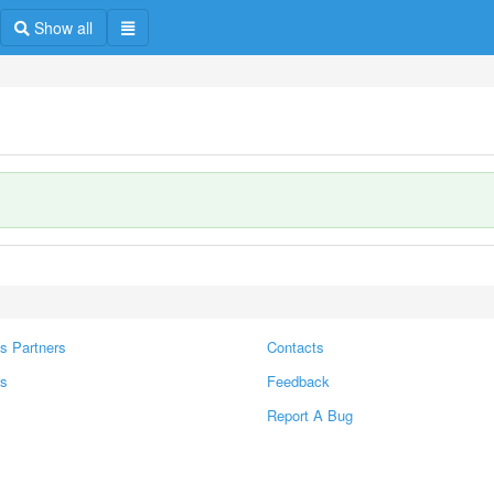
Show all
s Partners
Contacts
rs
Feedback
Report A Bug